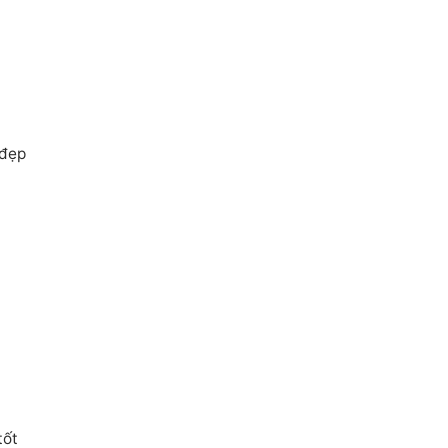
 đẹp
tốt