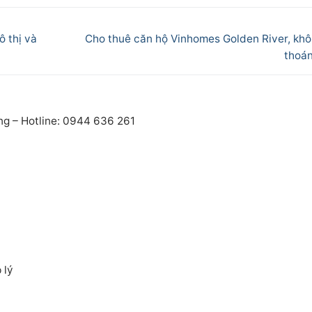
Next
ô thị và
Cho thuê căn hộ Vinhomes Golden River, khô
post:
thoá
ng – Hotline: 0944 636 261
 lý