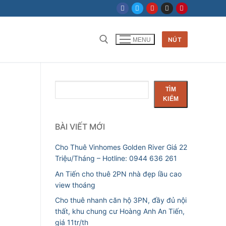
NÚT
MENU
Tìm kiếm cho:
Tìm
TÌM
kiếm
KIẾM
BÀI VIẾT MỚI
Cho Thuê Vinhomes Golden River Giá 22
Triệu/Tháng – Hotline: 0944 636 261
An Tiến cho thuê 2PN nhà đẹp lầu cao
view thoáng
Cho thuê nhanh căn hộ 3PN, đầy đủ nội
thất, khu chung cư Hoàng Anh An Tiến,
giá 11tr/th