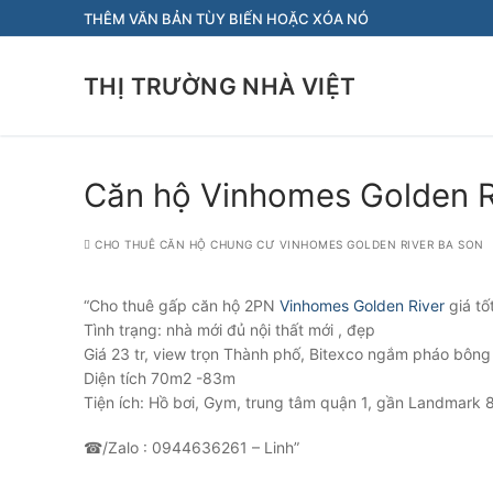
Chuyển
THÊM VĂN BẢN TÙY BIẾN HOẶC XÓA NÓ
đến
nội
THỊ TRƯỜNG NHÀ VIỆT
dung
Căn hộ Vinhomes Golden Ri
CHO THUÊ CĂN HỘ CHUNG CƯ VINHOMES GOLDEN RIVER BA SON
“Cho thuê gấp căn hộ 2PN
Vinhomes Golden River
giá tố
Tình trạng: nhà mới đủ nội thất mới , đẹp
Giá 23 tr, view trọn Thành phố, Bitexco ngắm pháo bông
Diện tích 70m2 -83m
Tiện ích: Hồ bơi, Gym, trung tâm quận 1, gần Landmar
☎/Zalo : 0944636261 – Linh”