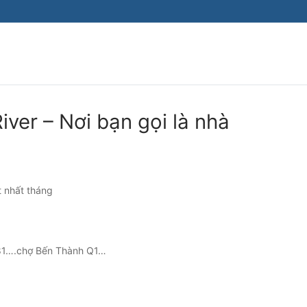
ver – Nơi bạn gọi là nhà
t nhất tháng
k 81….chợ Bến Thành Q1…