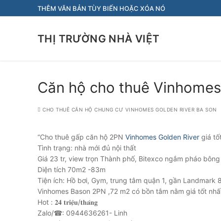
Chuyển
THÊM VĂN BẢN TÙY BIẾN HOẶC XÓA NÓ
đến
nội
THỊ TRƯỜNG NHÀ VIỆT
dung
Căn hộ cho thuê Vinhomes 
CHO THUÊ CĂN HỘ CHUNG CƯ VINHOMES GOLDEN RIVER BA SON
“Cho thuê gấp căn hộ 2PN
Vinhomes Golden River
giá tố
Tình trạng: nhà mới đủ nội thất
Giá 23 tr, view trọn Thành phố, Bitexco ngắm pháo bông
Diện tích 70m2 -83m
Tiện ích: Hồ bơi, Gym, trung tâm quận 1, gần Landmark 
Vinhomes Bason 2PN ,72 m2 có bồn tắm nằm giá tốt nhất 
Hot : 𝟐𝟒 𝐭𝐫𝐢𝐞̣̂𝐮/𝐭𝐡𝐚́𝐧𝐠
Zalo/☎: 0944636261- Linh