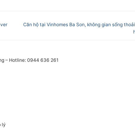
Next
iver
Căn hộ tại Vinhomes Ba Son, không gian sống thoải
post:
ng – Hotline: 0944 636 261
 lý