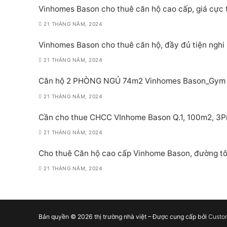
Vinhomes Bason cho thuê căn hộ cao cấp, giá cực 
21 THÁNG NĂM, 2024
Vinhomes Bason cho thuê căn hộ, đầy đủ tiện nghi
21 THÁNG NĂM, 2024
Căn hộ 2 PHÒNG NGỦ 74m2 Vinhomes Bason_Gym P
21 THÁNG NĂM, 2024
Cần cho thue CHCC VInhome Bason Q.1, 100m2, 3Pn,
21 THÁNG NĂM, 2024
Cho thuê Căn hộ cao cấp Vinhome Bason, đường tô
21 THÁNG NĂM, 2024
Bản quyền © 2026 thị trường nhà việt – Được cung cấp bởi
Custo