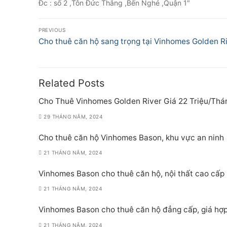
Đc : số 2 ,Tôn Đức Thắng ,Bến Nghé ,Quận 1″
Điều
PREVIOUS
hướng
Previous
Cho thuê căn hộ sang trọng tại Vinhomes Golden R
post:
bài
viết
Related Posts
Cho Thuê Vinhomes Golden River Giá 22 Triệu/Thá
29 THÁNG NĂM, 2024
Cho thuê căn hộ Vinhomes Bason, khu vực an ninh
21 THÁNG NĂM, 2024
Vinhomes Bason cho thuê căn hộ, nội thất cao cấp
21 THÁNG NĂM, 2024
Vinhomes Bason cho thuê căn hộ đẳng cấp, giá hợp
21 THÁNG NĂM, 2024