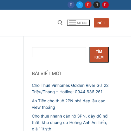
NÚT
MENU
Tìm kiếm cho:
Tìm
TÌM
kiếm
KIẾM
BÀI VIẾT MỚI
Cho Thuê Vinhomes Golden River Giá 22
Triệu/Tháng – Hotline: 0944 636 261
An Tiến cho thuê 2PN nhà đẹp lầu cao
view thoáng
Cho thuê nhanh căn hộ 3PN, đầy đủ nội
thất, khu chung cư Hoàng Anh An Tiến,
giá 11tr/th