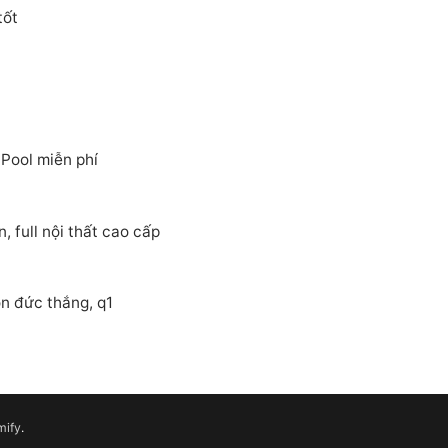
tốt
ool miễn phí
 full nội thất cao cấp
n đức thắng, q1
mify
.