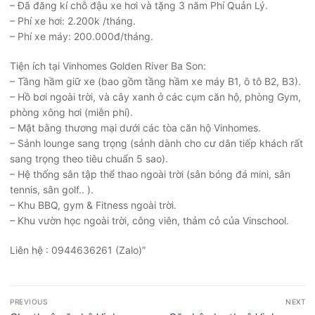
– Đã đăng kí chỗ đậu xe hơi và tặng 3 năm Phí Quản Lý.
– Phí xe hơi: 2.200k /tháng.
– Phí xe máy: 200.000đ/tháng.
Tiện ích tại Vinhomes Golden River Ba Son:
– Tầng hầm giữ xe (bao gồm tầng hầm xe máy B1, ô tô B2, B3).
– Hồ bơi ngoài trời, và cây xanh ở các cụm căn hộ, phòng Gym,
phòng xông hơi (miễn phí).
– Mặt bằng thương mại dưới các tòa căn hộ Vinhomes.
– Sảnh lounge sang trọng (sảnh dành cho cư dân tiếp khách rất
sang trọng theo tiêu chuẩn 5 sao).
– Hệ thống sân tập thể thao ngoài trời (sân bóng đá mini, sân
tennis, sân golf.. ).
– Khu BBQ, gym & Fitness ngoài trời.
– Khu vườn học ngoài trời, công viên, thảm cỏ của Vinschool.
Liên hệ : 0944636261 (Zalo)”
Điều
PREVIOUS
NEXT
hướng