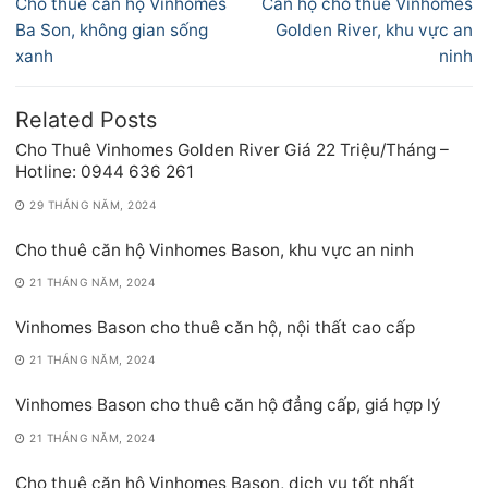
Previous
Next
Cho thuê căn hộ Vinhomes
Căn hộ cho thuê Vinhomes
bài
post:
post:
Ba Son, không gian sống
Golden River, khu vực an
viết
xanh
ninh
Related Posts
Cho Thuê Vinhomes Golden River Giá 22 Triệu/Tháng –
Hotline: 0944 636 261
29 THÁNG NĂM, 2024
Cho thuê căn hộ Vinhomes Bason, khu vực an ninh
21 THÁNG NĂM, 2024
Vinhomes Bason cho thuê căn hộ, nội thất cao cấp
21 THÁNG NĂM, 2024
Vinhomes Bason cho thuê căn hộ đẳng cấp, giá hợp lý
21 THÁNG NĂM, 2024
Cho thuê căn hộ Vinhomes Bason, dịch vụ tốt nhất