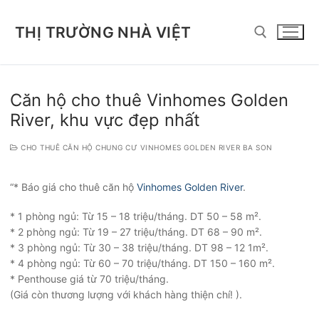
Chuyển
đến
THỊ TRƯỜNG NHÀ VIỆT
nội
dung
Tìm kiếm cho:
Căn hộ cho thuê Vinhomes Golden
River, khu vực đẹp nhất
CHO THUÊ CĂN HỘ CHUNG CƯ VINHOMES GOLDEN RIVER BA SON
“* Báo giá cho thuê căn hộ
Vinhomes Golden River
.
* 1 phòng ngủ: Từ 15 – 18 triệu/tháng. DT 50 – 58 m².
* 2 phòng ngủ: Từ 19 – 27 triệu/tháng. DT 68 – 90 m².
* 3 phòng ngủ: Từ 30 – 38 triệu/tháng. DT 98 – 12 1m².
* 4 phòng ngủ: Từ 60 – 70 triệu/tháng. DT 150 – 160 m².
* Penthouse giá từ 70 triệu/tháng.
(Giá còn thương lượng với khách hàng thiện chí! ).