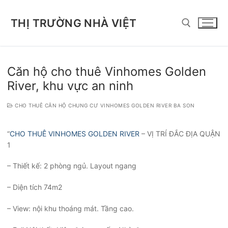
Chuyển
đến
THỊ TRƯỜNG NHÀ VIỆT
nội
dung
Tìm kiếm cho:
Căn hộ cho thuê Vinhomes Golden
River, khu vực an ninh
CHO THUÊ CĂN HỘ CHUNG CƯ VINHOMES GOLDEN RIVER BA SON
“
CHO THUÊ VINHOMES GOLDEN RIVER
– VỊ TRÍ ĐẮC ĐỊA QUẬN
1
– Thiết kế: 2 phòng ngủ. Layout ngang
– Diện tích 74m2
– View: nội khu thoáng mát. Tầng cao.