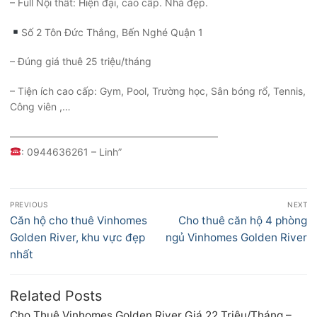
– Full Nội thất: Hiện đại, cao cấp. Nhà đẹp.
Số 2 Tôn Đức Thắng, Bến Nghé Quận 1
– Đúng giá thuê 25 triệu/tháng
– Tiện ích cao cấp: Gym, Pool, Trường học, Sân bóng rổ, Tennis,
Công viên ,…
—————————————————————
: 0944636261 – Linh”
Điều
PREVIOUS
NEXT
hướng
Previous
Next
Căn hộ cho thuê Vinhomes
Cho thuê căn hộ 4 phòng
bài
post:
post:
Golden River, khu vực đẹp
ngủ Vinhomes Golden River
viết
nhất
Related Posts
Cho Thuê Vinhomes Golden River Giá 22 Triệu/Tháng –