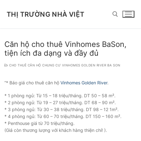
Chuyển
đến
THỊ TRƯỜNG NHÀ VIỆT
nội
dung
Tìm kiếm cho:
Căn hộ cho thuê Vinhomes BaSon,
tiện ích đa dạng và đầy đủ
CHO THUÊ CĂN HỘ CHUNG CƯ VINHOMES GOLDEN RIVER BA SON
“* Báo giá cho thuê căn hộ
Vinhomes Golden River
.
* 1 phòng ngủ: Từ 15 – 18 triệu/tháng. DT 50 – 58 m².
* 2 phòng ngủ: Từ 19 – 27 triệu/tháng. DT 68 – 90 m².
* 3 phòng ngủ: Từ 30 – 38 triệu/tháng. DT 98 – 12 1m².
* 4 phòng ngủ: Từ 60 – 70 triệu/tháng. DT 150 – 160 m².
* Penthouse giá từ 70 triệu/tháng.
(Giá còn thương lượng với khách hàng thiện chí! ).