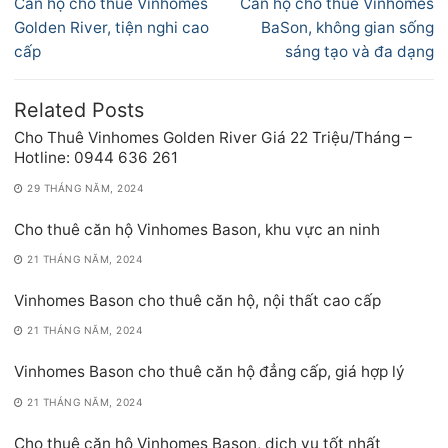
Previous
Next
Căn hộ cho thuê Vinhomes
Căn hộ cho thuê Vinhomes
bài
post:
post:
Golden River, tiện nghi cao
BaSon, không gian sống
viết
cấp
sáng tạo và đa dạng
Related Posts
Cho Thuê Vinhomes Golden River Giá 22 Triệu/Tháng –
Hotline: 0944 636 261
29 THÁNG NĂM, 2024
Cho thuê căn hộ Vinhomes Bason, khu vực an ninh
21 THÁNG NĂM, 2024
Vinhomes Bason cho thuê căn hộ, nội thất cao cấp
21 THÁNG NĂM, 2024
Vinhomes Bason cho thuê căn hộ đẳng cấp, giá hợp lý
21 THÁNG NĂM, 2024
Cho thuê căn hộ Vinhomes Bason, dịch vụ tốt nhất