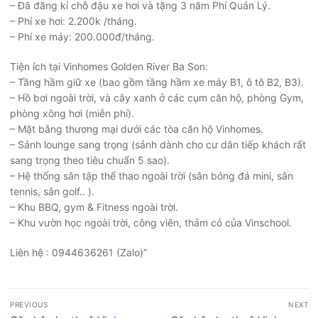
– Đã đăng kí chỗ đậu xe hơi và tặng 3 năm Phí Quản Lý.
– Phí xe hơi: 2.200k /tháng.
– Phí xe máy: 200.000đ/tháng.
Tiện ích tại Vinhomes Golden River Ba Son:
– Tầng hầm giữ xe (bao gồm tầng hầm xe máy B1, ô tô B2, B3).
– Hồ bơi ngoài trời, và cây xanh ở các cụm căn hộ, phòng Gym,
phòng xông hơi (miễn phí).
– Mặt bằng thương mại dưới các tòa căn hộ Vinhomes.
– Sảnh lounge sang trọng (sảnh dành cho cư dân tiếp khách rất
sang trọng theo tiêu chuẩn 5 sao).
– Hệ thống sân tập thể thao ngoài trời (sân bóng đá mini, sân
tennis, sân golf.. ).
– Khu BBQ, gym & Fitness ngoài trời.
– Khu vườn học ngoài trời, công viên, thảm cỏ của Vinschool.
Liên hệ : 0944636261 (Zalo)”
Điều
PREVIOUS
NEXT
hướng