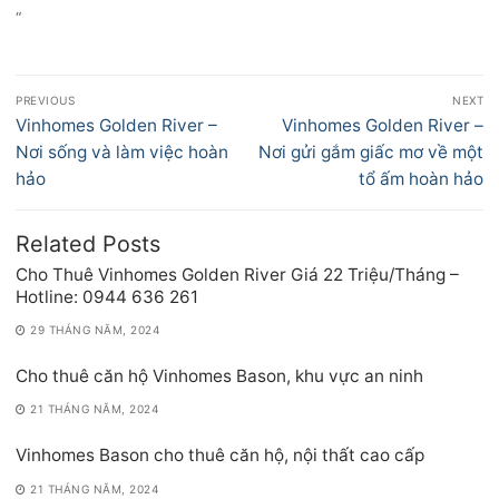
“
Điều
PREVIOUS
NEXT
hướng
Previous
Next
Vinhomes Golden River –
Vinhomes Golden River –
bài
post:
post:
Nơi sống và làm việc hoàn
Nơi gửi gắm giấc mơ về một
viết
hảo
tổ ấm hoàn hảo
Related Posts
Cho Thuê Vinhomes Golden River Giá 22 Triệu/Tháng –
Hotline: 0944 636 261
29 THÁNG NĂM, 2024
Cho thuê căn hộ Vinhomes Bason, khu vực an ninh
21 THÁNG NĂM, 2024
Vinhomes Bason cho thuê căn hộ, nội thất cao cấp
21 THÁNG NĂM, 2024