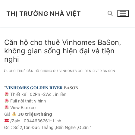
Chuyển
đến
THỊ TRƯỜNG NHÀ VIỆT
nội
dung
Tìm kiếm cho:
Căn hộ cho thuê Vinhomes BaSon,
không gian sống hiện đại và tiện
nghi
CHO THUÊ CĂN HỘ CHUNG CƯ VINHOMES GOLDEN RIVER BA SON
“
𝐕𝐈𝐍𝐇𝐎𝐌𝐄𝐒 𝐆𝐎𝐋𝐃𝐄𝐍 𝐑𝐈𝐕𝐄𝐑
𝐁𝐀𝐒𝐎𝐍
Thiết kế : 02Pn -2Wc . in liền
Full nội thất y hình
View Bitexco
Giá
𝟯𝟬 𝘁𝗿𝗶𝗲̣̂𝘂/𝘁𝗵𝗮́𝗻𝗴
/Zalo : 0944636261- Linh
Đc : Số 2,Tôn Đức Thắng ,Bến Nghé ,Quận 1