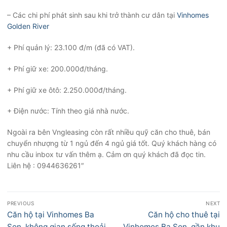
– Các chi phí phát sinh sau khi trở thành cư dân tại
Vinhomes
Golden River
+ Phí quản lý: 23.100 đ/m (đã có VAT).
+ Phí giữ xe: 200.000đ/tháng.
+ Phí giữ xe ôtô: 2.250.000đ/tháng.
+ Điện nước: Tính theo giá nhà nước.
Ngoài ra bên Vngleasing còn rất nhiều quỹ căn cho thuê, bán
chuyển nhượng từ 1 ngủ đến 4 ngủ giá tốt. Quý khách hàng có
nhu cầu inbox tư vấn thêm ạ. Cảm ơn quý khách đã đọc tin.
Liên hệ : 0944636261″
Điều
PREVIOUS
NEXT
hướng
Previous
Next
Căn hộ tại Vinhomes Ba
Căn hộ cho thuê tại
bài
post:
post:
Son, không gian sống thoải
Vinhomes Ba Son, gần khu