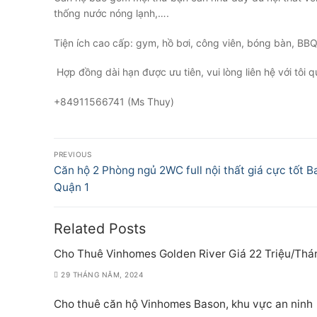
thống nước nóng lạnh,….
Tiện ích cao cấp: gym, hồ bơi, công viên, bóng bàn, BBQ,
️ Hợp đồng dài hạn được ưu tiên, vui lòng liên hệ với tô
+84911566741 (Ms Thuy)
Điều
PREVIOUS
hướng
Previous
Căn hộ 2 Phòng ngủ 2WC full nội thất giá cực tốt 
post:
Quận 1
bài
viết
Related Posts
Cho Thuê Vinhomes Golden River Giá 22 Triệu/Thá
29 THÁNG NĂM, 2024
Cho thuê căn hộ Vinhomes Bason, khu vực an ninh