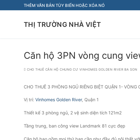
Chuyển
THÊM VĂN BẢN TÙY BIẾN HOẶC XÓA NÓ
đến
nội
THỊ TRƯỜNG NHÀ VIỆT
dung
Căn hộ 3PN vòng cung view
CHO THUÊ CĂN HỘ CHUNG CƯ VINHOMES GOLDEN RIVER BA SON
CHO THUÊ 3 PHÒNG NGỦ RIÊNG BIỆT QUẬN 1- VÒNG 
Vị trí:
Vinhomes Golden River
, Quận 1
Thiết kế 3 phòng ngủ, 2 vệ sinh diện tích 121m2
Tầng trung, ban công view Landmark 81 cực đẹp
Căn hộ bao gồm mọi thứ bạn cần như đầy đủ nội thất với 