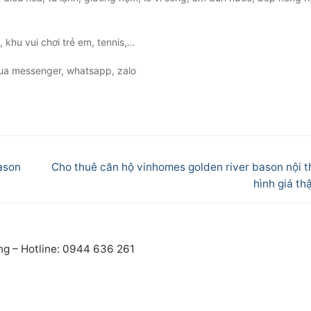
 khu vui chơi trẻ em, tennis,…
i qua messenger, whatsapp, zalo
Next
Bason
Cho thuê căn hộ vinhomes golden river bason nội t
post:
hình giá th
ng – Hotline: 0944 636 261