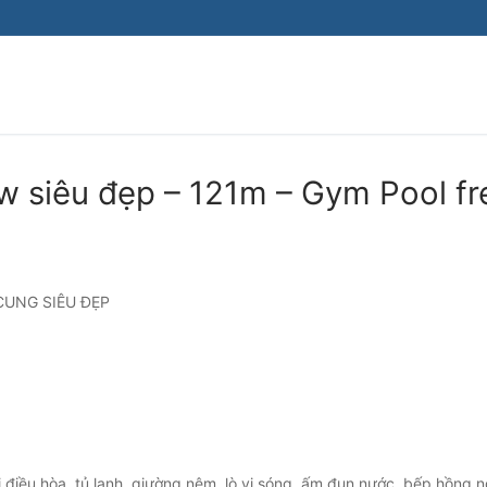
 siêu đẹp – 121m – Gym Pool fr
CUNG SIÊU ĐẸP
điều hòa, tủ lạnh, giường nệm, lò vi sóng, ấm đun nước, bếp hồng n