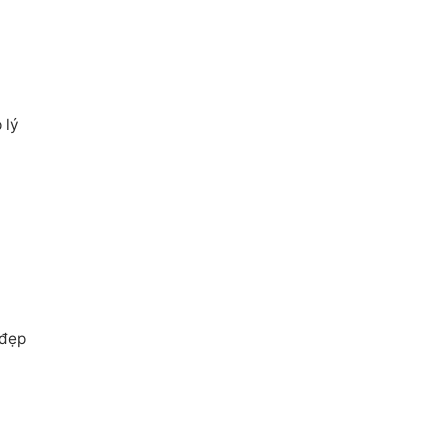
 lý
 đẹp