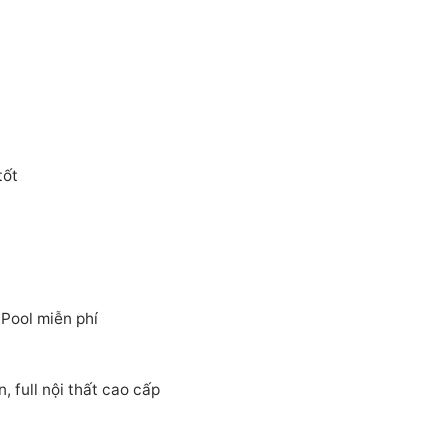
tốt
ool miễn phí
 full nội thất cao cấp