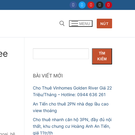
NÚT
MENU
Tìm kiếm cho:
ee
Tìm
TÌM
kiếm
KIẾM
BÀI VIẾT MỚI
Cho Thuê Vinhomes Golden River Giá 22
Triệu/Tháng – Hotline: 0944 636 261
An Tiến cho thuê 2PN nhà đẹp lầu cao
view thoáng
Cho thuê nhanh căn hộ 3PN, đầy đủ nội
thất, khu chung cư Hoàng Anh An Tiến,
giá 11tr/th
goại, hệ