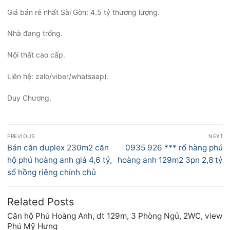
Giá bán rẻ nhất Sài Gòn: 4.5 tỷ thương lượng.
Nhà đang trống.
Nội thất cao cấp.
Liên hệ: zalo/viber/whatsaap).
Duy Chương.
Điều
PREVIOUS
NEXT
hướng
Previous
Next
Bán căn duplex 230m2 căn
0935 926 *** rổ hàng phú
bài
post:
post:
hộ phú hoàng anh giá 4,6 tỷ,
hoàng anh 129m2 3pn 2,8 tỷ
viết
sổ hồng riêng chính chủ
Related Posts
Căn hộ Phú Hoàng Anh, dt 129m, 3 Phòng Ngủ, 2WC, view
Phú Mỹ Hưng