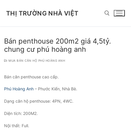
Chuyển
đến
THỊ TRƯỜNG NHÀ VIỆT
nội
dung
Tìm kiếm cho:
Bán penthouse 200m2 giá 4,5tỷ.
chung cư phú hoàng anh
MUA BÁN CĂN HỘ PHÚ HOÀNG ANH
Bán căn penthouse cao cấp.
Phú Hoàng Anh
– Phước Kiển, Nhà Bè.
Dạng căn hộ penthouse: 4PN, 4WC.
Diện tích: 200M2.
Nội thất: Full.