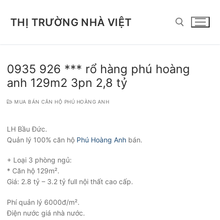
Chuyển
đến
THỊ TRƯỜNG NHÀ VIỆT
nội
dung
Tìm kiếm cho:
0935 926 *** rổ hàng phú hoàng
anh 129m2 3pn 2,8 tỷ
MUA BÁN CĂN HỘ PHÚ HOÀNG ANH
LH Bầu Đức.
Quản lý 100% căn hộ
Phú Hoàng Anh
bán.
+ Loại 3 phòng ngủ:
* Căn hộ 129m².
Giá: 2.8 tỷ – 3.2 tỷ full nội thất cao cấp.
Phí quản lý 6000đ/m².
Điện nước giá nhà nước.