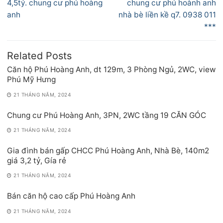
bài
post:
post:
4,5tỷ. chung cư phú hoàng
chung cư phú hoành anh
viết
anh
nhà bè liền kề q7. 0938 011
***
Related Posts
Căn hộ Phú Hoàng Anh, dt 129m, 3 Phòng Ngủ, 2WC, view
Phú Mỹ Hưng
21 THÁNG NĂM, 2024
Chung cư Phú Hoàng Anh, 3PN, 2WC tầng 19 CĂN GÓC
21 THÁNG NĂM, 2024
Gia đình bán gấp CHCC Phú Hoàng Anh, Nhà Bè, 140m2
giá 3,2 tỷ, Gía rẻ
21 THÁNG NĂM, 2024
Bán căn hộ cao cấp Phú Hoàng Anh
21 THÁNG NĂM, 2024