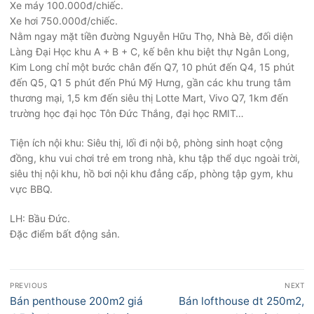
Xe máy 100.000đ/chiếc.
Xe hơi 750.000đ/chiếc.
Nằm ngay mặt tiền đường Nguyễn Hữu Thọ, Nhà Bè, đối diện
Làng Đại Học khu A + B + C, kế bên khu biệt thự Ngân Long,
Kim Long chỉ một bước chân đến Q7, 10 phút đến Q4, 15 phút
đến Q5, Q1 5 phút đến Phú Mỹ Hưng, gần các khu trung tâm
thương mại, 1,5 km đến siêu thị Lotte Mart, Vivo Q7, 1km đến
trường học đại học Tôn Đức Thắng, đại học RMIT…
Tiện ích nội khu: Siêu thị, lối đi nội bộ, phòng sinh hoạt cộng
đồng, khu vui chơi trẻ em trong nhà, khu tập thể dục ngoài trời,
siêu thị nội khu, hồ bơi nội khu đẳng cấp, phòng tập gym, khu
vực BBQ.
LH: Bầu Đức.
Đặc điểm bất động sản.
Điều
PREVIOUS
NEXT
hướng
Previous
Next
Bán penthouse 200m2 giá
Bán lofthouse dt 250m2,