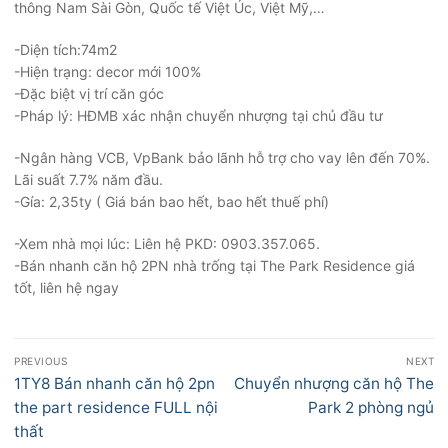
thông Nam Sài Gòn, Quốc tế Việt Úc, Việt Mỹ,…
-Diện tích:74m2
-Hiện trạng: decor mới 100%
-Đặc biệt vị trí căn góc
-Pháp lý: HĐMB xác nhận chuyển nhượng tại chủ đầu tư
-Ngân hàng VCB, VpBank bảo lãnh hỗ trợ cho vay lên đến 70%.
Lãi suất 7.7% năm đầu.
-Gía: 2,35ty ( Giá bán bao hết, bao hết thuế phí)
-Xem nhà mọi lúc: Liên hệ PKD: 0903.357.065.
-Bán nhanh căn hộ 2PN nhà trống tại The Park Residence giá
tốt, liên hệ ngay
Điều
PREVIOUS
NEXT
hướng
Previous
Next
1TY8 Bán nhanh căn hộ 2pn
Chuyển nhượng căn hộ The
bài
post:
post:
the part residence FULL nội
Park 2 phòng ngủ
viết
thất