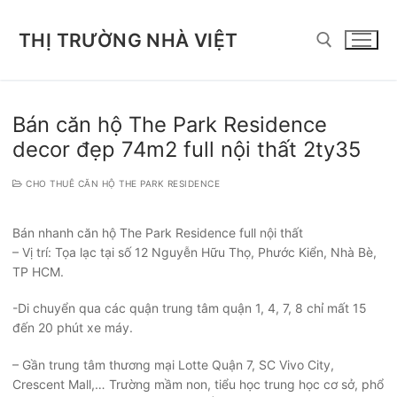
Chuyển
đến
THỊ TRƯỜNG NHÀ VIỆT
nội
dung
Tìm kiếm cho:
Bán căn hộ The Park Residence
decor đẹp 74m2 full nội thất 2ty35
CHO THUÊ CĂN HỘ THE PARK RESIDENCE
Bán nhanh căn hộ The Park Residence full nội thất
– Vị trí: Tọa lạc tại số 12 Nguyễn Hữu Thọ, Phước Kiển, Nhà Bè,
TP HCM.
-Di chuyển qua các quận trung tâm quận 1, 4, 7, 8 chỉ mất 15
đến 20 phút xe máy.
– Gần trung tâm thương mại Lotte Quận 7, SC Vivo City,
Crescent Mall,… Trường mầm non, tiểu học trung học cơ sở, phổ