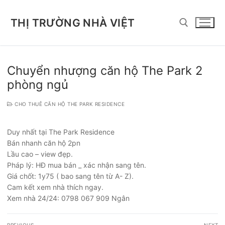
Chuyển
đến
THỊ TRƯỜNG NHÀ VIỆT
nội
dung
Tìm kiếm cho:
Chuyển nhượng căn hộ The Park 2
phòng ngủ
CHO THUÊ CĂN HỘ THE PARK RESIDENCE
Duy nhất tại The Park Residence
Bán nhanh căn hộ 2pn
Lầu cao – view đẹp.
Pháp lý: HĐ mua bán _ xác nhận sang tên.
Giá chốt: 1y75 ( bao sang tên từ A- Z).
Cam kết xem nhà thích ngay.
Xem nhà 24/24: 0798 067 909 Ngân
Điều