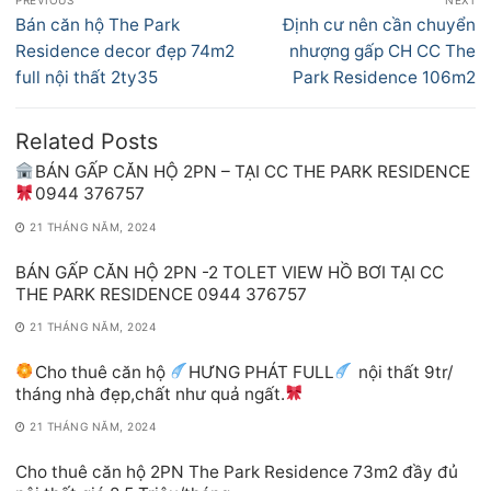
PREVIOUS
NEXT
hướng
Previous
Next
Bán căn hộ The Park
Định cư nên cần chuyển
bài
post:
post:
Residence decor đẹp 74m2
nhượng gấp CH CC The
viết
full nội thất 2ty35
Park Residence 106m2
Related Posts
BÁN GẤP CĂN HỘ 2PN – TẠI CC THE PARK RESIDENCE
0944 376757
21 THÁNG NĂM, 2024
BÁN GẤP CĂN HỘ 2PN -2 TOLET VIEW HỒ BƠI TẠI CC
THE PARK RESIDENCE 0944 376757
21 THÁNG NĂM, 2024
Cho thuê căn hộ
HƯNG PHÁT FULL
nội thất 9tr/
tháng nhà đẹp,chất như quả ngất.
21 THÁNG NĂM, 2024
Cho thuê căn hộ 2PN The Park Residence 73m2 đầy đủ