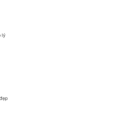
 lý
 đẹp