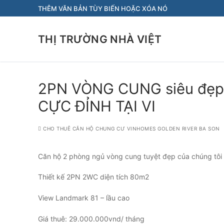
Chuyển
THÊM VĂN BẢN TÙY BIẾN HOẶC XÓA NÓ
đến
nội
THỊ TRƯỜNG NHÀ VIỆT
dung
2PN VÒNG CUNG siêu đẹp –
CỰC ĐỈNH TẠI VI
CHO THUÊ CĂN HỘ CHUNG CƯ VINHOMES GOLDEN RIVER BA SON
Căn hộ 2 phòng ngủ vòng cung tuyệt đẹp của chúng tôi 
Thiết kế 2PN 2WC diện tích 80m2
View Landmark 81 – lầu cao
Giá thuê: 29.000.000vnd/ tháng