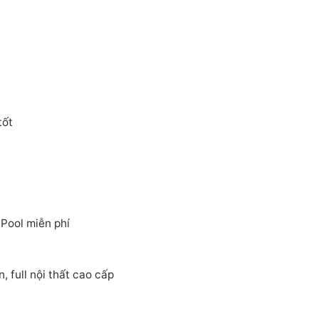
tốt
ool miễn phí
 full nội thất cao cấp