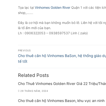
Tọa lạc tại
Vinhomes Golden River
Quận 1 với các tiện ích
shop,…….
Đây là cơ hội mà bạn không muốn bỏ lỡ. Liên hệ với tôi
là tổ ấm mới của bạn.
Lh : 0906322053 – 0938597537 Linh ( zalo)
Điều
PREVIOUS
hướng
Previous
Cho thuê căn hộ Vinhomes BaSon, hệ thống giáo d
post:
tế tốt
bài
viết
Related Posts
Cho Thuê Vinhomes Golden River Giá 22 Triệu/Thá
29 THÁNG NĂM, 2024
Cho thuê căn hộ Vinhomes Bason, khu vực an ninh