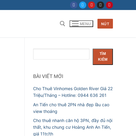
NÚT
MENU
Tìm kiếm cho:
Tìm
TÌM
kiếm
KIẾM
BÀI VIẾT MỚI
Cho Thuê Vinhomes Golden River Giá 22
Triệu/Tháng – Hotline: 0944 636 261
An Tiến cho thuê 2PN nhà đẹp lầu cao
view thoáng
Cho thuê nhanh căn hộ 3PN, đầy đủ nội
thất, khu chung cư Hoàng Anh An Tiến,
giá 11tr/th