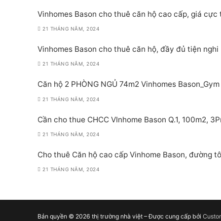
Vinhomes Bason cho thuê căn hộ cao cấp, giá cực 
21 THÁNG NĂM, 2024
Vinhomes Bason cho thuê căn hộ, đầy đủ tiện nghi
21 THÁNG NĂM, 2024
Căn hộ 2 PHÒNG NGỦ 74m2 Vinhomes Bason_Gym P
21 THÁNG NĂM, 2024
Cần cho thue CHCC VInhome Bason Q.1, 100m2, 3Pn,
21 THÁNG NĂM, 2024
Cho thuê Căn hộ cao cấp Vinhome Bason, đường tô
21 THÁNG NĂM, 2024
Bản quyền © 2026 thị trường nhà việt – Được cung cấp bởi
Custo