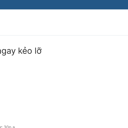
Tìm kiếm cho:
ngay kẻo lỡ
ớc 30p ạ.