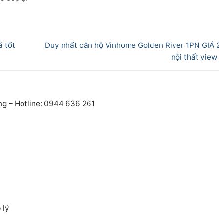
Next
á tốt
Duy nhất căn hộ Vinhome Golden River 1PN GIÁ 20
post:
nội thất view
ng – Hotline: 0944 636 261
 lý