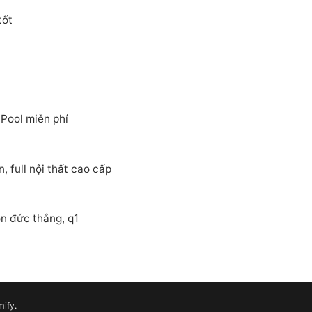
tốt
ool miễn phí
 full nội thất cao cấp
n đức thắng, q1
mify
.