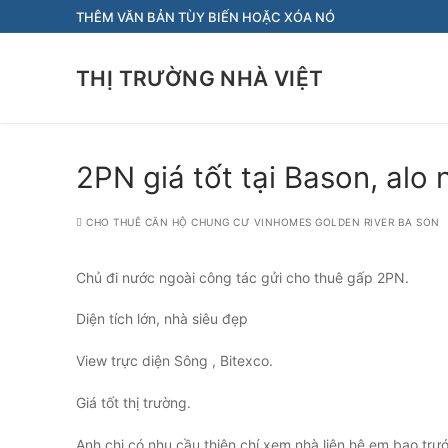
Chuyển
THÊM VĂN BẢN TÙY BIẾN HOẶC XÓA NÓ
đến
nội
THỊ TRƯỜNG NHÀ VIỆT
dung
2PN giá tốt tại Bason, alo 
CHO THUÊ CĂN HỘ CHUNG CƯ VINHOMES GOLDEN RIVER BA SON
Chủ đi nước ngoài công tác gửi cho thuê gấp 2PN.
Diện tích lớn, nhà siêu đẹp
View trực diện Sông , Bitexco.
Giá tốt thị trường.
Anh chị có nhu cầu thiện chí xem nhà liên hệ em bao trư