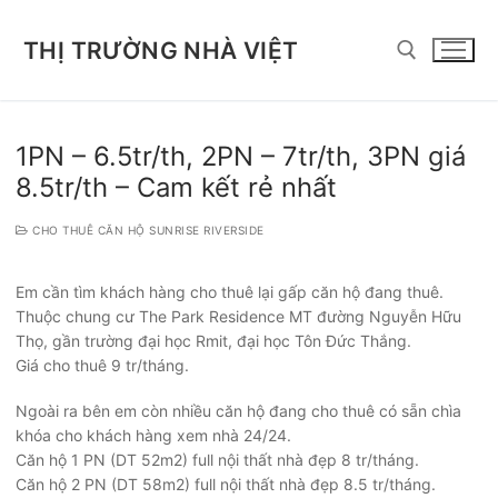
Chuyển
đến
THỊ TRƯỜNG NHÀ VIỆT
nội
dung
Tìm kiếm cho:
1PN – 6.5tr/th, 2PN – 7tr/th, 3PN giá
8.5tr/th – Cam kết rẻ nhất
CHO THUÊ CĂN HỘ SUNRISE RIVERSIDE
Em cần tìm khách hàng cho thuê lại gấp căn hộ đang thuê.
Thuộc chung cư The Park Residence MT đường Nguyễn Hữu
Thọ, gần trường đại học Rmit, đại học Tôn Đức Thắng.
Giá cho thuê 9 tr/tháng.
Ngoài ra bên em còn nhiều căn hộ đang cho thuê có sẵn chìa
khóa cho khách hàng xem nhà 24/24.
Căn hộ 1 PN (DT 52m2) full nội thất nhà đẹp 8 tr/tháng.
Căn hộ 2 PN (DT 58m2) full nội thất nhà đẹp 8.5 tr/tháng.