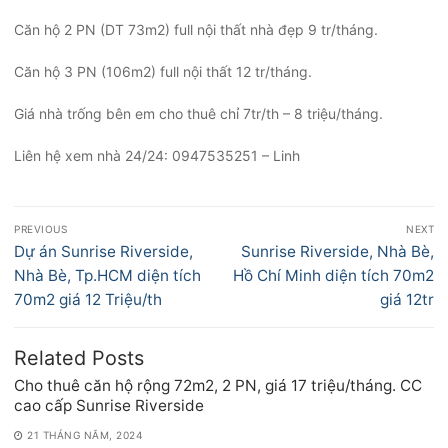
Căn hộ 2 PN (DT 73m2) full nội thất nhà đẹp 9 tr/tháng.
Căn hộ 3 PN (106m2) full nội thất 12 tr/tháng.
Giá nhà trống bên em cho thuê chỉ 7tr/th – 8 triệu/tháng.
Liên hệ xem nhà 24/24: 0947535251 – Linh
Điều
PREVIOUS
NEXT
hướng
Previous
Next
Dự án Sunrise Riverside,
Sunrise Riverside, Nhà Bè,
bài
post:
post:
Nhà Bè, Tp.HCM diện tích
Hồ Chí Minh diện tích 70m2
viết
70m2 giá 12 Triệu/th
giá 12tr
Related Posts
Cho thuê căn hộ rộng 72m2, 2 PN, giá 17 triệu/tháng. CC
cao cấp Sunrise Riverside
21 THÁNG NĂM, 2024