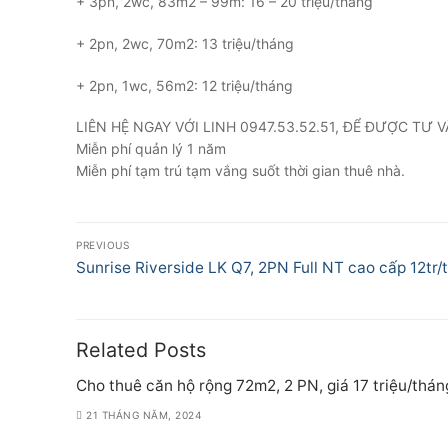
+ 3pn, 2wc, 83m2 – 99m: 16 – 20 triệu/tháng
+ 2pn, 2wc, 70m2: 13 triệu/tháng
+ 2pn, 1wc, 56m2: 12 triệu/tháng
LIÊN HỆ NGAY VỚI LINH 0947.53.52.51, ĐỂ ĐƯỢC TƯ V
Miễn phí quản lý 1 năm
Miễn phí tạm trú tạm vắng suốt thời gian thuê nhà.
Điều
PREVIOUS
hướng
Previous
Sunrise Riverside LK Q7, 2PN Full NT cao cấp 12tr/
post:
bài
viết
Related Posts
Cho thuê căn hộ rộng 72m2, 2 PN, giá 17 triệu/thán
21 THÁNG NĂM, 2024