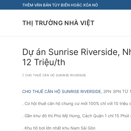
Chuyển
THÊM VĂN BẢN TÙY BIẾN HOẶC XÓA NÓ
đến
nội
THỊ TRƯỜNG NHÀ VIỆT
dung
Dự án Sunrise Riverside, 
12 Triệu/th
CHO THUÊ CĂN HỘ SUNRISE RIVERSIDE
CHO THUÊ CĂN HỘ SUNRISE RIVERSIDE
, 2PN 3PN TỪ 
. Cơ hội thuê căn hộ chung cư mới 100% chỉ với 10 triệu 
. Gần khư đô thị Phú Mỹ Hưng, Cách Quận 1 chỉ 15 Phút 
. Khu hồ bơi lớn nhất khu Nam Sài Gòn