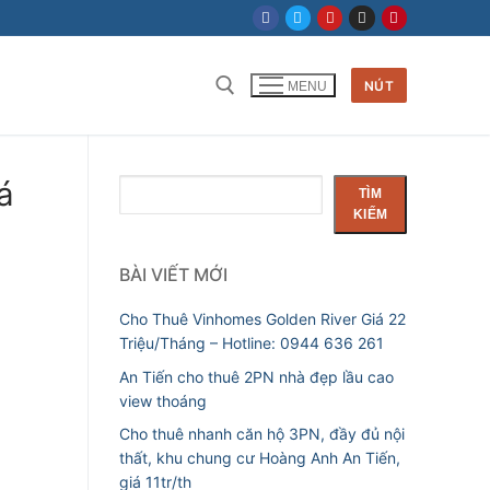
NÚT
MENU
á
Tìm
TÌM
kiếm
KIẾM
BÀI VIẾT MỚI
Cho Thuê Vinhomes Golden River Giá 22
Triệu/Tháng – Hotline: 0944 636 261
An Tiến cho thuê 2PN nhà đẹp lầu cao
view thoáng
Cho thuê nhanh căn hộ 3PN, đầy đủ nội
thất, khu chung cư Hoàng Anh An Tiến,
giá 11tr/th