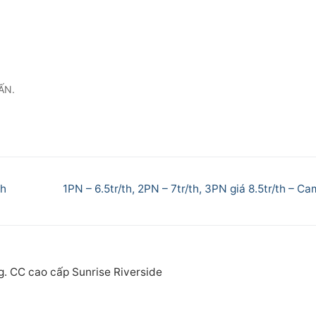
ẤN.
Next
th
1PN – 6.5tr/th, 2PN – 7tr/th, 3PN giá 8.5tr/th – Ca
post:
g. CC cao cấp Sunrise Riverside