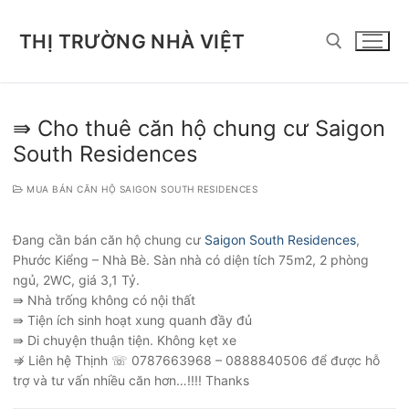
Chuyển
đến
THỊ TRƯỜNG NHÀ VIỆT
nội
dung
Tìm kiếm cho:
⇛ Cho thuê căn hộ chung cư Saigon
South Residences
MUA BÁN CĂN HỘ SAIGON SOUTH RESIDENCES
Đang cần bán căn hộ chung cư
Saigon South Residences
,
Phước Kiểng – Nhà Bè. Sàn nhà có diện tích 75m2, 2 phòng
ngủ, 2WC, giá 3,1 Tỷ.
⇛ Nhà trống không có nội thất
⇛ Tiện ích sinh hoạt xung quanh đầy đủ
⇛ Di chuyện thuận tiện. Không kẹt xe
⇏ Liên hệ Thịnh ☏ 0787663968 – 0888840506 để được hỗ
trợ và tư vấn nhiều căn hơn…!!!! Thanks