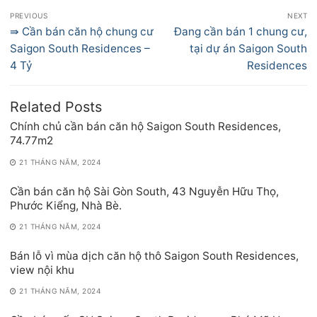
Điều
PREVIOUS
NEXT
hướng
Previous
Next
⇛ Cần bán căn hộ chung cư
Đang cần bán 1 chung cư,
bài
post:
post:
Saigon South Residences –
tại dự án Saigon South
viết
4 Tỷ
Residences
Related Posts
Chính chủ cần bán căn hộ Saigon South Residences,
74.77m2
21 THÁNG NĂM, 2024
Cần bán căn hộ Sài Gòn South, 43 Nguyễn Hữu Thọ,
Phước Kiểng, Nhà Bè.
21 THÁNG NĂM, 2024
Bán lỗ vì mùa dịch căn hộ thô Saigon South Residences,
view nội khu
21 THÁNG NĂM, 2024