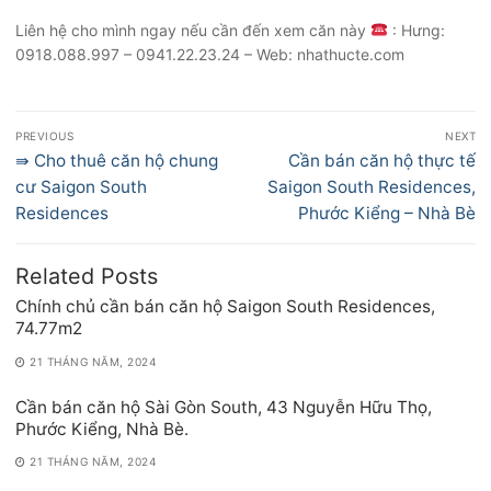
Liên hệ cho mình ngay nếu cần đến xem căn này
: Hưng:
0918.088.997 – 0941.22.23.24 – Web: nhathucte.com
Điều
PREVIOUS
NEXT
hướng
Previous
Next
⇛ Cho thuê căn hộ chung
Cần bán căn hộ thực tế
bài
post:
post:
cư Saigon South
Saigon South Residences,
viết
Residences
Phước Kiểng – Nhà Bè
Related Posts
Chính chủ cần bán căn hộ Saigon South Residences,
74.77m2
21 THÁNG NĂM, 2024
Cần bán căn hộ Sài Gòn South, 43 Nguyễn Hữu Thọ,
Phước Kiểng, Nhà Bè.
21 THÁNG NĂM, 2024