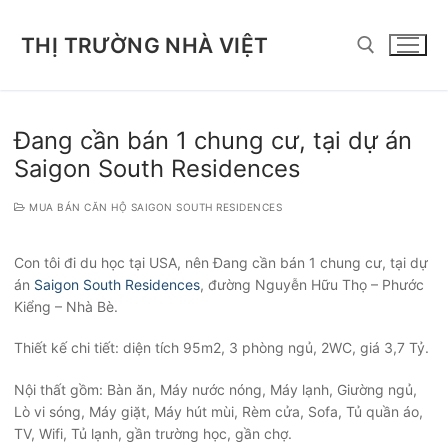
Chuyển
đến
THỊ TRƯỜNG NHÀ VIỆT
nội
dung
Tìm kiếm cho:
Đang cần bán 1 chung cư, tại dự án
Saigon South Residences
MUA BÁN CĂN HỘ SAIGON SOUTH RESIDENCES
Con tôi đi du học tại USA, nên Đang cần bán 1 chung cư, tại dự
án
Saigon South Residences
, đường Nguyễn Hữu Thọ – Phước
Kiểng – Nhà Bè.
Thiết kế chi tiết: diện tích 95m2, 3 phòng ngủ, 2WC, giá 3,7 Tỷ.
Nội thất gồm: Bàn ăn, Máy nước nóng, Máy lạnh, Giường ngủ,
Lò vi sóng, Máy giặt, Máy hút mùi, Rèm cửa, Sofa, Tủ quần áo,
TV, Wifi, Tủ lạnh, gần trường học, gần chợ.