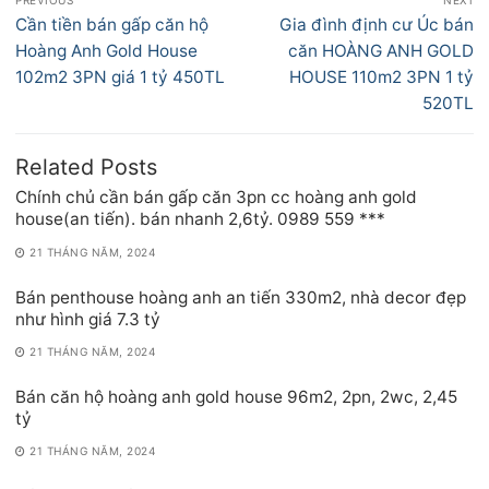
PREVIOUS
NEXT
hướng
Previous
Next
Cần tiền bán gấp căn hộ
Gia đình định cư Úc bán
bài
post:
post:
Hoàng Anh Gold House
căn HOÀNG ANH GOLD
viết
102m2 3PN giá 1 tỷ 450TL
HOUSE 110m2 3PN 1 tỷ
520TL
Related Posts
Chính chủ cần bán gấp căn 3pn cc hoàng anh gold
house(an tiến). bán nhanh 2,6tỷ. 0989 559 ***
21 THÁNG NĂM, 2024
Bán penthouse hoàng anh an tiến 330m2, nhà decor đẹp
như hình giá 7.3 tỷ
21 THÁNG NĂM, 2024
Bán căn hộ hoàng anh gold house 96m2, 2pn, 2wc, 2,45
tỷ
21 THÁNG NĂM, 2024