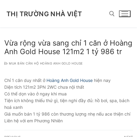
Chuyển
đến
THỊ TRƯỜNG NHÀ VIỆT
nội
dung
Tìm kiếm cho:
Vừa rộng vừa sang chỉ 1 căn ở Hoàng
Anh Gold House 121m2 1 tỷ 986 tr
MUA BÁN CĂN HỘ HOÀNG ANH GOLD HOUSE
Chỉ 1 căn duy nhất ở
Hoàng Anh Gold House
hiện nay
Diện tích 121m2 3PN 2WC chưa nội thất
Có thể dọn vào ở ngay khi mua
Tiện ích không thiếu thứ gì, tiện nghi đầy đủ: hồ bơi, spa, bách
hoá xanh
Giá muốn bán 1 tỷ 986 còn thương lượng nhẹ nếu ace thiện chí
Liên hệ với em Phương Nhiên
Điều