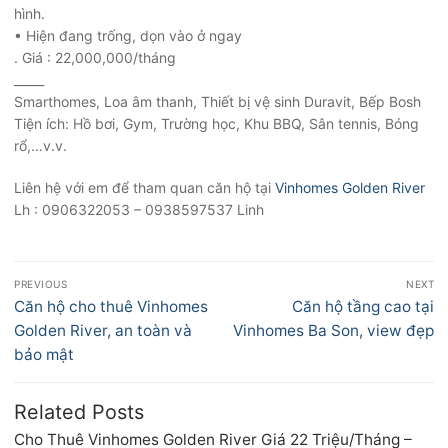
hình.
• Hiện đang trống, dọn vào ở ngay
. Giá : 22,000,000/tháng
_____
Smarthomes, Loa âm thanh, Thiết bị vệ sinh Duravit, Bếp Bosh
Tiện ích: Hồ bơi, Gym, Trường học, Khu BBQ, Sân tennis, Bóng
rổ,…v.v.
Liên hệ với em để tham quan căn hộ tại
Vinhomes Golden River
Lh : 0906322053 – 0938597537 Linh
Điều
PREVIOUS
NEXT
hướng
Previous
Next
Căn hộ cho thuê Vinhomes
Căn hộ tầng cao tại
bài
post:
post:
Golden River, an toàn và
Vinhomes Ba Son, view đẹp
viết
bảo mật
Related Posts
Cho Thuê Vinhomes Golden River Giá 22 Triệu/Tháng –