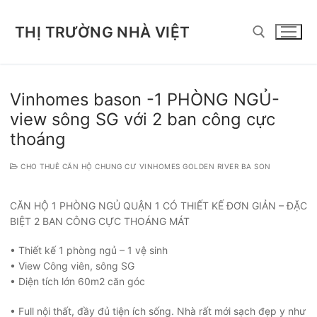
Chuyển
đến
THỊ TRƯỜNG NHÀ VIỆT
nội
dung
Tìm kiếm cho:
Vinhomes bason -1 PHÒNG NGỦ-
view sông SG với 2 ban công cực
thoáng
CHO THUÊ CĂN HỘ CHUNG CƯ VINHOMES GOLDEN RIVER BA SON
CĂN HỘ 1 PHÒNG NGỦ QUẬN 1 CÓ THIẾT KẾ ĐƠN GIẢN – ĐẶC
BIỆT 2 BAN CÔNG CỰC THOÁNG MÁT
• Thiết kế 1 phòng ngủ – 1 vệ sinh
• View Công viên, sông SG
• Diện tích lớn 60m2 căn góc
• Full nội thất, đầy đủ tiện ích sống. Nhà rất mới sạch đẹp y như