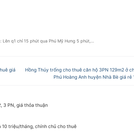
ch: Lên q1 chỉ 15 phút qua Phú Mỹ Hưng 5 phút,…
Next
huê giá
Hồng Thúy trống cho thuê căn hộ 3PN 129m2 ở c
post:
Phú Hoàng Anh huyện Nhà Bè giá rẻ 15
, 3 PN, giá thỏa thuận
 10 triệu/tháng, chính chủ cho thuê