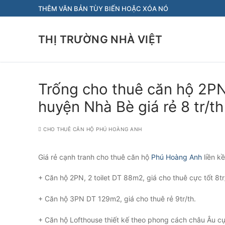
Chuyển
THÊM VĂN BẢN TÙY BIẾN HOẶC XÓA NÓ
đến
nội
THỊ TRƯỜNG NHÀ VIỆT
dung
Trống cho thuê căn hộ 2
huyện Nhà Bè giá rẻ 8 tr/th
CHO THUÊ CĂN HỘ PHÚ HOÀNG ANH
Giá rẻ cạnh tranh cho thuê căn hộ
Phú Hoàng Anh
liền k
+ Căn hộ 2PN, 2 toilet DT 88m2, giá cho thuê cực tốt 8tr
+ Căn hộ 3PN DT 129m2, giá cho thuê rẻ 9tr/th.
+ Căn hộ Lofthouse thiết kế theo phong cách châu Âu c