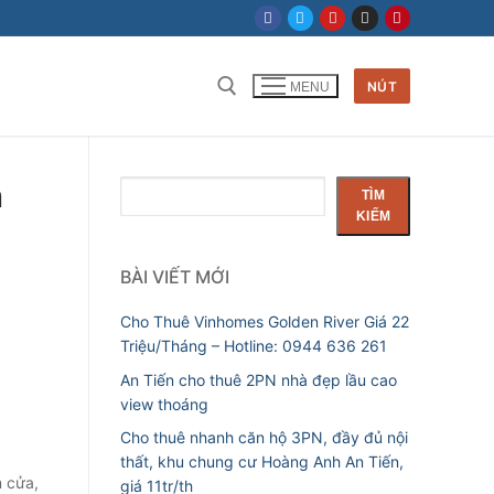
NÚT
MENU
h
Tìm
TÌM
kiếm
KIẾM
BÀI VIẾT MỚI
Cho Thuê Vinhomes Golden River Giá 22
Triệu/Tháng – Hotline: 0944 636 261
An Tiến cho thuê 2PN nhà đẹp lầu cao
view thoáng
Cho thuê nhanh căn hộ 3PN, đầy đủ nội
thất, khu chung cư Hoàng Anh An Tiến,
m cửa,
giá 11tr/th