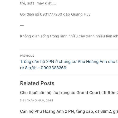
tivi, sofa, máy giặt,…
Gọi điện số 0931777200 gặp Quang Huy
—
Không gian sống trong lành nhiều cây xanh nhiều tiện í
Điều
PREVIOUS
hướng
Previous
Trống căn hộ 2PN ở chung cư Phú Hoàng Anh cho t
post:
rẻ 8 tr/th – 0903388269
bài
viết
Related Posts
Cho thuê căn hộ lầu trung cc Grand Court, dt 90m2
21 THÁNG NĂM, 2024
Căn hộ Phú Hoàng Anh 2 PN, tầng cao, dt 88m2, giá