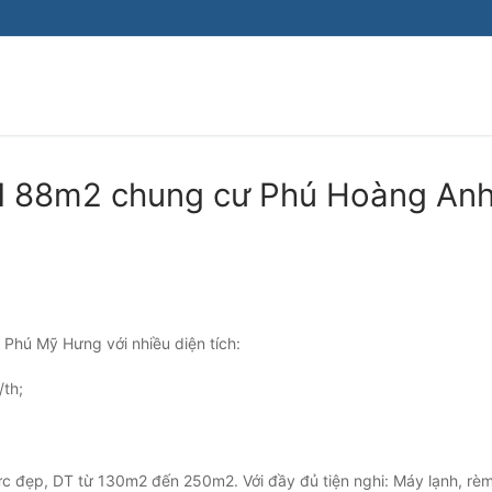
Tìm kiếm cho:
PN 88m2 chung cư Phú Hoàng An
ề Phú Mỹ Hưng với nhiều diện tích:
/th;
ực đẹp, DT từ 130m2 đến 250m2. Với đầy đủ tiện nghi: Máy lạnh, rè