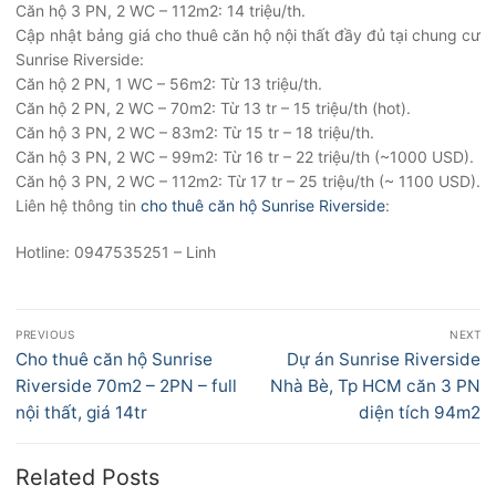
Căn hộ 3 PN, 2 WC – 112m2: 14 triệu/th.
Cập nhật bảng giá cho thuê căn hộ nội thất đầy đủ tại chung cư
Sunrise Riverside:
Căn hộ 2 PN, 1 WC – 56m2: Từ 13 triệu/th.
Căn hộ 2 PN, 2 WC – 70m2: Từ 13 tr – 15 triệu/th (hot).
Căn hộ 3 PN, 2 WC – 83m2: Từ 15 tr – 18 triệu/th.
Căn hộ 3 PN, 2 WC – 99m2: Từ 16 tr – 22 triệu/th (~1000 USD).
Căn hộ 3 PN, 2 WC – 112m2: Từ 17 tr – 25 triệu/th (~ 1100 USD).
Liên hệ thông tin
cho thuê căn hộ Sunrise Riverside
:
Hotline: 0947535251 – Linh
Điều
PREVIOUS
NEXT
hướng
Previous
Next
Cho thuê căn hộ Sunrise
Dự án Sunrise Riverside
bài
post:
post:
Riverside 70m2 – 2PN – full
Nhà Bè, Tp HCM căn 3 PN
viết
nội thất, giá 14tr
diện tích 94m2
Related Posts