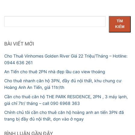
Tìm
TÌM
kiếm
KIẾM
BÀI VIẾT MỚI
Cho Thuê Vinhomes Golden River Giá 22 Triệu/Tháng – Hotline:
0944 636 261
An Tiến cho thuê 2PN nhà đẹp lầu cao view thoáng
Cho thuê nhanh căn hộ 3PN, đầy đủ nội thất, khu chung cư
Hoàng Anh An Tiến, giá 11tr/th
Cần cho thuê căn hộ THE PARK RESIDENCE, 2PN , 3 máy lạnh,
giá chỉ 7tr/ tháng – call 090 6968 363
Chính chủ tôi cần cho thuê căn hộ hoàng anh an tiến 3PN đã
trang bị đầy đủ nội thất, dọn vào ở ngay
BÌNH LUẬN GẦN ĐÂY