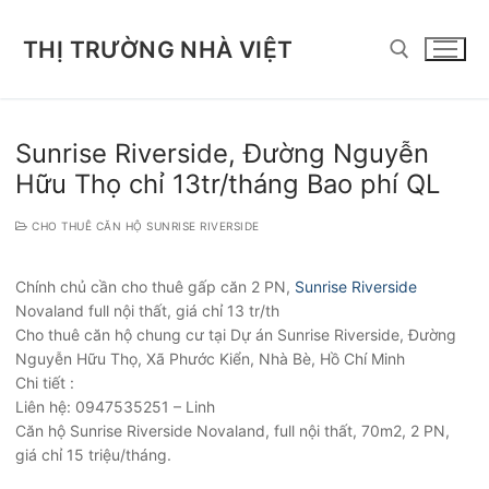
Chuyển
đến
THỊ TRƯỜNG NHÀ VIỆT
nội
dung
Tìm kiếm cho:
Sunrise Riverside, Đường Nguyễn
Hữu Thọ chỉ 13tr/tháng Bao phí QL
CHO THUÊ CĂN HỘ SUNRISE RIVERSIDE
Chính chủ cần cho thuê gấp căn 2 PN,
Sunrise Riverside
Novaland full nội thất, giá chỉ 13 tr/th
Cho thuê căn hộ chung cư tại Dự án Sunrise Riverside, Đường
Nguyễn Hữu Thọ, Xã Phước Kiển, Nhà Bè, Hồ Chí Minh
Chi tiết :
Liên hệ: 0947535251 – Linh
Căn hộ Sunrise Riverside Novaland, full nội thất, 70m2, 2 PN,
giá chỉ 15 triệu/tháng.