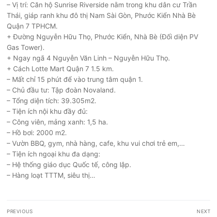
– Vị trí: Căn hộ Sunrise Riverside nằm trong khu dân cư Trần
Thái, giáp ranh khu đô thị Nam Sài Gòn, Phước Kiển Nhà Bè
Quận 7 TPHCM.
+ Đường Nguyễn Hữu Thọ, Phước Kiển, Nhà Bè (Đối diện PV
Gas Tower).
+ Ngay ngã 4 Nguyễn Văn Linh – Nguyễn Hữu Thọ.
+ Cách Lotte Mart Quận 7 1.5 km.
– Mất chỉ 15 phút để vào trung tâm quận 1.
– Chủ đầu tư: Tập đoàn Novaland.
– Tổng diện tích: 39.305m2.
– Tiện ích nội khu đầy đủ:
– Công viên, mảng xanh: 1,5 ha.
– Hồ bơi: 2000 m2.
– Vườn BBQ, gym, nhà hàng, cafe, khu vui chơi trẻ em,…
– Tiện ích ngoại khu đa dạng:
– Hệ thống giáo dục Quốc tế, công lập.
– Hàng loạt TTTM, siêu thị…
Điều
PREVIOUS
NEXT