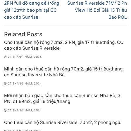
hướng
Previous
Next
2PN full đồ đang để trống
Sunrise Riverside 71M² 2 Pn
bài
post:
post:
giá 12tr/th bao phí tại CC
View Hồ Bơi Giá 13 Triệu
viết
cao cấp Sunrise
Bao PQL
Related Posts
Cho thuê căn hộ rộng 72m2, 2 PN, giá 17 triệu/tháng. CC
cao cấp Sunrise Riverside
21 THÁNG NĂM, 2024
Mình cần cho thuê căn hộ rộng 70m2, giá 15 triệu/tháng.
cc Sunrise Riverside Nhà Bè
21 THÁNG NĂM, 2024
Mới nhận bàn giao cần cho thuê căn Sunrise Nhà Bè, 3
PN, dt 89m2, giá 18 triệu/tháng
21 THÁNG NĂM, 2024
Cho thuê căn hộ Sunrise Riverside, 70m2, 2 phòng ngủ.