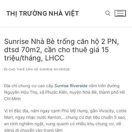
Chuyển
đến
THỊ TRƯỜNG NHÀ VIỆT
nội
dung
Tìm kiếm cho:
Sunrise Nhà Bè trống căn hộ 2 PN,
dtsd 70m2, cần cho thuê giá 15
triệu/tháng, LHCC
CHO THUÊ CĂN HỘ SUNRISE RIVERSIDE
Địa chỉ chung cư cao cấp
Sunrise Riverside
nằm trên đường
Nguyễn Hữu Thọ, xã Phước Kiển, huyện Nhà Bè, thành phố Hồ
Chí Minh
Vị trí đắc địa, nằm ngay cạnh Phú Mỹ Hưng, gần Vivocity, Lotte
Mart, ngay nhạc nước Kenton,…chung cư đạt tiêu chuẩn 5 sao,
an ninh nghiêm ngặt, xung quanh có nhiều khu chung cư, dễ
dàng di chuyển vào trung tâm