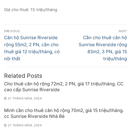
Giá cho thuê: 15 triệu/tháng
Điều
PREVIOUS
NEXT
hướng
Previous
Next
Căn hộ Sunrise Riverside
Cần cho thuê căn hộ
bài
post:
post:
rộng 55m2, 2 PN, cần cho
Sunrise Riverside rộng
viết
thuê giá 12 triệu/tháng, có
83m2, 3 PN, giá 15
nội thất
triệu/tháng
Related Posts
Cho thuê căn hộ rộng 72m2, 2 PN, giá 17 triệu/tháng. CC
cao cấp Sunrise Riverside
21 THÁNG NĂM, 2024
Mình cần cho thuê căn hộ rộng 70m2, giá 15 triệu/tháng.
cc Sunrise Riverside Nhà Bè
21 THÁNG NĂM, 2024