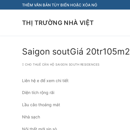
Chuyển
THÊM VĂN BẢN TÙY BIẾN HOẶC XÓA NÓ
đến
nội
THỊ TRƯỜNG NHÀ VIỆT
dung
Saigon soutGiá 20tr105m23
CHO THUÊ CĂN HỘ SAIGON SOUTH RESIDENCES
Liên hệ e để xem chi tiết
Diện tích rộng rãi
Lầu câo thoáng mát
Nhà sạch
Nội thất mới sịn sò