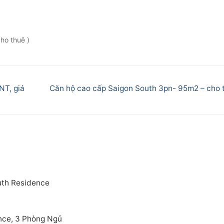
ho thuê )
Next
NT, giá
Căn hộ cao cấp Saigon South 3pn- 95m2 – cho 
post:
outh Residence
nce, 3 Phòng Ngủ