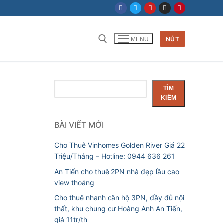
NÚT
MENU
Tìm kiếm cho:
Tìm
TÌM
kiếm
KIẾM
BÀI VIẾT MỚI
Cho Thuê Vinhomes Golden River Giá 22
Triệu/Tháng – Hotline: 0944 636 261
An Tiến cho thuê 2PN nhà đẹp lầu cao
view thoáng
Cho thuê nhanh căn hộ 3PN, đầy đủ nội
thất, khu chung cư Hoàng Anh An Tiến,
giá 11tr/th