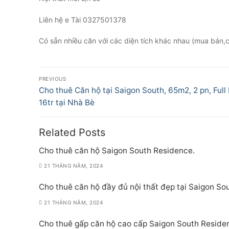
Liên hệ e Tài 0327501378
Có sẵn nhiều căn với các diện tích khác nhau (mua bán,c
Điều
PREVIOUS
hướng
Previous
Cho thuê Căn hộ tại Saigon South, 65m2, 2 pn, Full 
post:
16tr tại Nhà Bè
bài
viết
Related Posts
Cho thuê căn hộ Saigon South Residence.
21 THÁNG NĂM, 2024
Cho thuê căn hộ đầy đủ nội thất đẹp tại Saigon S
21 THÁNG NĂM, 2024
Cho thuê gấp căn hộ cao cấp Saigon South Reside