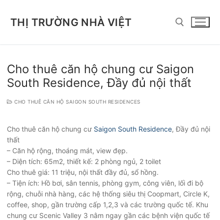
Chuyển
đến
THỊ TRƯỜNG NHÀ VIỆT
nội
dung
Tìm kiếm cho:
Cho thuê căn hộ chung cư Saigon
South Residence, Đầy đủ nội thất
CHO THUÊ CĂN HỘ SAIGON SOUTH RESIDENCES
Cho thuê căn hộ chung cư
Saigon South Residence
, Đầy đủ nội
thất
– Căn hộ rộng, thoáng mát, view đẹp.
– Diện tích: 65m2, thiết kế: 2 phòng ngủ, 2 toilet
Cho thuê giá: 11 triệu, nội thất đầy đủ, sổ hồng.
– Tiện ích: Hồ bơi, sân tennis, phòng gym, công viên, lối đi bộ
rộng, chuỗi nhà hàng, các hệ thống siêu thị Coopmart, Circle K,
coffee, shop, gần trường cấp 1,2,3 và các trường quốc tế. Khu
chung cư Scenic Valley 3 nằm ngay gần các bệnh viện quốc tế