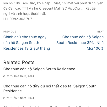
lớn như BV Tâm Đức, BV Pháp – Việt, chỉ mất vài phút di chuyển
để đến các TTTM như Crescent Mall, SC VivoCity,… Rất tiện
nghi và sinh hoạt thoải mái.
LH: 0982.363.707
Điều
PREVIOUS
NEXT
hướng
Previous
Next
Chính chủ cho thuê ngay
Cho thuê căn hộ Saigon
bài
post:
post:
căn hộ Saigon South
South Residence 3PN, Nhà
viết
Residences 13 triệu/ tháng
Mới 100%
Related Posts
Cho thuê căn hộ Saigon South Residence.
21 THÁNG NĂM, 2024
Cho thuê căn hộ đầy đủ nội thất đẹp tại Saigon South
Residence
21 THÁNG NĂM, 2024