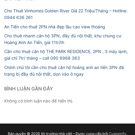
Cho Thuê Vinhomes Golden River Giá 22 Triệu/Tháng – Hotline:
0944 636 261
An Tiến cho thuê 2PN nhà đẹp lầu cao view thoáng
Cho thuê nhanh căn hộ 3PN, đầy đủ nội thất, khu chung cư
Hoàng Anh An Tiến, giá 11tr/th
Cần cho thuê căn hộ THE PARK RESIDENCE, 2PN , 3 máy lạnh,
giá chỉ 7tr/ tháng – call 090 6968 363
Chính chủ tôi cần cho thuê căn hộ hoàng anh an tiến 3PN đã
trang bị đầy đủ nội thất, dọn vào ở ngay
BÌNH LUẬN GẦN ĐÂY
Không có bình luận nào để hiển thị.
Bản quyền © 2026 thị trường nhà việt – Được cung cấp bởi
Customify
.