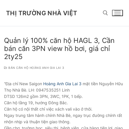
Chuyển
đến
THỊ TRƯỜNG NHÀ VIỆT
nội
dung
Tìm kiếm cho:
Quản lý 100% căn hộ HAGL 3, Cần
bán căn 3PN view hồ bơi, giá chỉ
2ty25
BÁN CĂN HỘ HOÀNG ANH GIA LAI 3
“Địa chỉ New Saigon
Hoàng Anh Gia Lai 3
mặt tiền Nguyễn Hữu
Thọ Nhà Bè. LH: 0947535251 Linh
DTSD 126m2 gồm 3PN, 3WC, 1PK, 1 bếp.
Căn hộ tầng 19, hướng Đông Bắc.
Căn hộ có nội thất chỉ việc xách vali vào ở thôi.
Ngay trung tâm hành chính Nhà Bè, ngay trục đường chính rất
nhộn nhịp và thuận tiện giao thông.
Gần chợ, trường học, siêu thị, bệnh viện, cửa hàng tiện lợi, giao