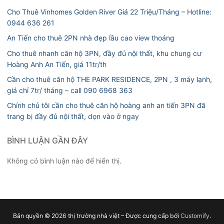
Cho Thuê Vinhomes Golden River Giá 22 Triệu/Tháng – Hotline:
0944 636 261
An Tiến cho thuê 2PN nhà đẹp lầu cao view thoáng
Cho thuê nhanh căn hộ 3PN, đầy đủ nội thất, khu chung cư
Hoàng Anh An Tiến, giá 11tr/th
Cần cho thuê căn hộ THE PARK RESIDENCE, 2PN , 3 máy lạnh,
giá chỉ 7tr/ tháng – call 090 6968 363
Chính chủ tôi cần cho thuê căn hộ hoàng anh an tiến 3PN đã
trang bị đầy đủ nội thất, dọn vào ở ngay
BÌNH LUẬN GẦN ĐÂY
Không có bình luận nào để hiển thị.
Bản quyền © 2026 thị trường nhà việt – Được cung cấp bởi
Customify
.