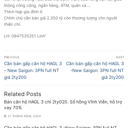
thông công cộng, ngân hàng, ATM, quán xá….
Thích hợp gia đình ở.
Chính chủ cần bán giá 2,350 tỷ còn thương lượng cho người
thiện chí.
LH: 0947535251 Linh”
Điều
PREVIOUS
NEXT
hướng
Previous
Next
Cần bán gấp căn hộ HAGL 3
Cần bán gấp căn hộ HAGL 3
bài
post:
post:
– New Saigon: 3PN full NT
-New Saigon: 3PN full NT
viết
giá 2ty200
giá 2ty200
Related Posts
Bán căn hộ HAGL 3 chỉ 2ty020. Sổ hồng Vĩnh Viễn, hỗ trợ
vay 70%
21 THÁNG NĂM, 2024
Cần bán gấp căn hộ HAGL 3 -New Saigon: 3PN full NT