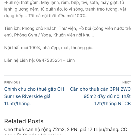
-Full nội thất gồm: Máy lạnh, rèm, bếp, tivi, sofa, máy giặt, tủ
lạnh, giường nệm, tủ quần áo, lò vi sóng, tranh treo tường, vật
dụng bếp… Tất cả nội thất đều mới 100%.
Tiện ích: Phòng chờ khách, Thư viện, Hồ bơi (công viên nước trẻ
em), Phòng Gym / Yoga, Khuôn viên nội khu…
Nội thất mới 100%, nhà đẹp, mát, thoáng gió.
Liên hệ Liên hệ: 0947535251 – Linh
Điều
PREVIOUS
NEXT
hướng
Previous
Next
Chính chủ cho thuê gấp CH
Cần cho thuê căn 3PN 2WC
bài
post:
post:
Sunrise Riverside giá
95m2 đầy đủ nội thất
viết
11.5tr/tháng.
12tr/tháng NTCB
Related Posts
Cho thuê căn hộ rộng 72m2, 2 PN, giá 17 triệu/tháng. CC