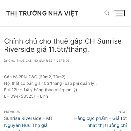
Chuyển
đến
THỊ TRƯỜNG NHÀ VIỆT
nội
dung
Tìm kiếm cho:
Chính chủ cho thuê gấp CH Sunrise
Riverside giá 11.5tr/tháng.
CHO THUÊ CĂN HỘ SUNRISE RIVERSIDE
Căn hộ 2PN 2WC (69m2, 70m2).
Nội thất cơ bản giá 10tr/tháng (bao phí quản lý).
Full 12tr – 14tr/tháng (bao phí quản lý).
LH 0947535251 – Linh
Điều
PREVIOUS
NEXT
hướng
Previous
Next
Sunrise Riverside – MT
Hàng cực phẩm – Giá tốt
bài
post:
post:
Nguyễn Hữu Thọ giá
nhất thị trường chỉ