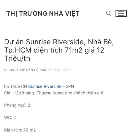
Chuyển
đến
THỊ TRƯỜNG NHÀ VIỆT
nội
dung
Tìm kiếm cho:
Dự án Sunrise Riverside, Nhà Bè,
Tp.HCM diện tích 71m2 giá 12
Triệu/th
CHO THUÊ CĂN HỘ SUNRISE RIVERSIDE
ho Thuê CH
Sunrise Riverside
– 2PN
Giá : 12tr/tháng. Thương lượng cho khách thiện chí
Phòng ngủ: 2
WC: 2
Diện tích: 76 m2