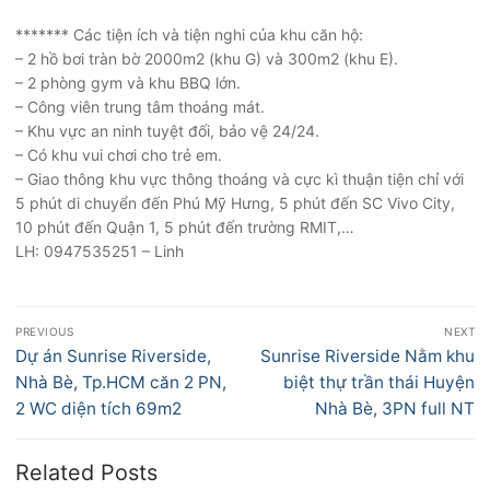
******* Các tiện ích và tiện nghi của khu căn hộ:
– 2 hồ bơi tràn bờ 2000m2 (khu G) và 300m2 (khu E).
– 2 phòng gym và khu BBQ lớn.
– Công viên trung tâm thoáng mát.
– Khu vực an ninh tuyệt đối, bảo vệ 24/24.
– Có khu vui chơi cho trẻ em.
– Giao thông khu vực thông thoáng và cực kì thuận tiện chỉ với
5 phút di chuyển đến Phú Mỹ Hưng, 5 phút đến SC Vivo City,
10 phút đến Quận 1, 5 phút đến trường RMIT,…
LH: 0947535251 – Linh
Điều
PREVIOUS
NEXT
hướng
Previous
Next
Dự án Sunrise Riverside,
Sunrise Riverside Nằm khu
bài
post:
post:
Nhà Bè, Tp.HCM căn 2 PN,
biệt thự trần thái Huyện
viết
2 WC diện tích 69m2
Nhà Bè, 3PN full NT
Related Posts