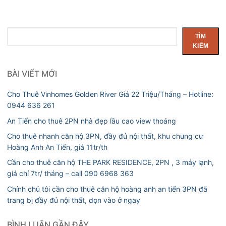
Tìm
TÌM
kiếm
KIẾM
BÀI VIẾT MỚI
Cho Thuê Vinhomes Golden River Giá 22 Triệu/Tháng – Hotline:
0944 636 261
An Tiến cho thuê 2PN nhà đẹp lầu cao view thoáng
Cho thuê nhanh căn hộ 3PN, đầy đủ nội thất, khu chung cư
Hoàng Anh An Tiến, giá 11tr/th
Cần cho thuê căn hộ THE PARK RESIDENCE, 2PN , 3 máy lạnh,
giá chỉ 7tr/ tháng – call 090 6968 363
Chính chủ tôi cần cho thuê căn hộ hoàng anh an tiến 3PN đã
trang bị đầy đủ nội thất, dọn vào ở ngay
BÌNH LUẬN GẦN ĐÂY