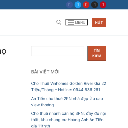
NÚT
MENU
họ
Tìm
TÌM
kiếm
KIẾM
BÀI VIẾT MỚI
Cho Thuê Vinhomes Golden River Giá 22
Triệu/Tháng – Hotline: 0944 636 261
An Tiến cho thuê 2PN nhà đẹp lầu cao
view thoáng
Cho thuê nhanh căn hộ 3PN, đầy đủ nội
thất, khu chung cư Hoàng Anh An Tiến,
giá 11tr/th