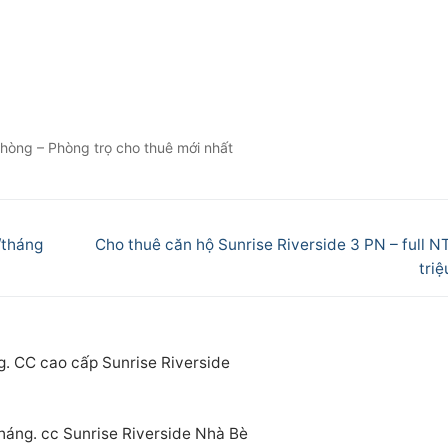
hòng – Phòng trọ cho thuê mới nhất
Next
/tháng
Cho thuê căn hộ Sunrise Riverside 3 PN – full NT
post:
tri
g. CC cao cấp Sunrise Riverside
tháng. cc Sunrise Riverside Nhà Bè