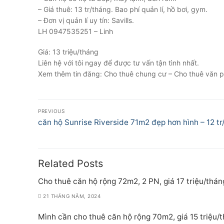
– Giá thuê: 13 tr/tháng. Bao phí quản lí, hồ bơi, gym.
– Đơn vị quản lí uy tín: Savills.
LH 0947535251 – Linh
Giá: 13 triệu/tháng
Liên hệ với tôi ngay để được tư vấn tận tình nhất.
Xem thêm tin đăng: Cho thuê chung cư – Cho thuê văn p
Điều
PREVIOUS
hướng
Previous
căn hộ Sunrise Riverside 71m2 đẹp hơn hình – 12 tr
post:
bài
viết
Related Posts
Cho thuê căn hộ rộng 72m2, 2 PN, giá 17 triệu/thán
21 THÁNG NĂM, 2024
Mình cần cho thuê căn hộ rộng 70m2, giá 15 triệu/