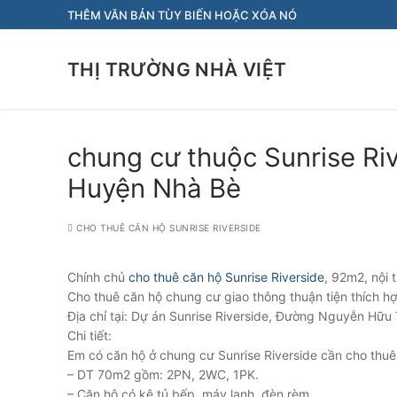
Chuyển
THÊM VĂN BẢN TÙY BIẾN HOẶC XÓA NÓ
đến
nội
THỊ TRƯỜNG NHÀ VIỆT
dung
chung cư thuộc Sunrise Ri
Huyện Nhà Bè
CHO THUÊ CĂN HỘ SUNRISE RIVERSIDE
Chính chủ
cho thuê căn hộ Sunrise Riverside
, 92m2, nội 
Cho thuê căn hộ chung cư giao thông thuận tiện thích h
Địa chỉ tại: Dự án Sunrise Riverside, Đường Nguyễn Hữu
Chi tiết:
Em có căn hộ ở chung cư Sunrise Riverside cần cho thuê
– DT 70m2 gồm: 2PN, 2WC, 1PK.
– Căn hộ có kệ tủ bếp, máy lạnh, đèn rèm.