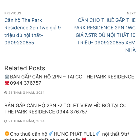
Điều
PREVIOUS
NEXT
hướng
Previous
Next
Căn hộ The Park
CẦN CHO THUÊ GẤP THE
bài
post:
post:
Residence,2pn 1wc giá 9
PARK RESIDENCE 2PN 1WC
viết
triệu đủ nội thất-
GIÁ 7.5TR ĐỦ NỘI THẤT 10
0909220855
TRIỆU- 0909220855 XEM
NHÀ
Related Posts
BÁN GẤP CĂN HỘ 2PN – TẠI CC THE PARK RESIDENCE
0944 376757
21 THÁNG NĂM, 2024
BÁN GẤP CĂN HỘ 2PN -2 TOLET VIEW HỒ BƠI TẠI CC
THE PARK RESIDENCE 0944 376757
21 THÁNG NĂM, 2024
Cho thuê căn hộ
HƯNG PHÁT FULL
nội thất 9tr/