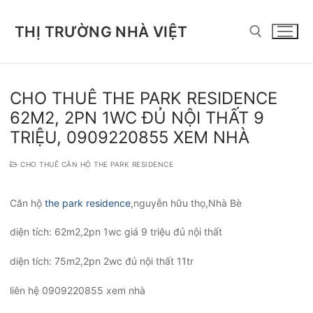
Chuyển
đến
THỊ TRƯỜNG NHÀ VIỆT
nội
dung
Tìm kiếm cho:
CHO THUÊ THE PARK RESIDENCE
62M2, 2PN 1WC ĐỦ NỘI THẤT 9
TRIỆU, 0909220855 XEM NHÀ
CHO THUÊ CĂN HỘ THE PARK RESIDENCE
Căn hộ
the park residence
,nguyễn hữu thọ,Nhà Bè
diện tích: 62m2,2pn 1wc giá 9 triệu đủ nội thất
diện tích: 75m2,2pn 2wc đủ nội thất 11tr
liên hệ 0909220855 xem nhà