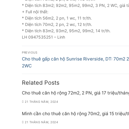
* Diện tích 83m2; 92m2, 95m2, 99m2, 3 PN, 2 WC, giá từ 
+ Full nội thất:
* Diện tích 56m2, 2 pn, 1 wc, 11 tr/th.
* Diện tích 70m2, 2 pn, 2 wc, 12 tr/th.
* Diện tích 83m2, 93m2, 95m2, 99m2, 14 tr/th.
LH 0947535251 – Linh
Điều
PREVIOUS
hướng
Previous
Cho thuê gấp căn hộ Sunrise Riverside, DT: 70m2 
post:
2WC
bài
viết
Related Posts
Cho thuê căn hộ rộng 72m2, 2 PN, giá 17 triệu/thán
21 THÁNG NĂM, 2024
Mình cần cho thuê căn hộ rộng 70m2, giá 15 triệu/
21 THÁNG NĂM, 2024