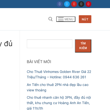
NÚT
MENU
Tìm kiếm cho:
y đủ
Tìm
TÌM
kiếm
KIẾM
BÀI VIẾT MỚI
Cho Thuê Vinhomes Golden River Giá 22
Triệu/Tháng – Hotline: 0944 636 261
An Tiến cho thuê 2PN nhà đẹp lầu cao
view thoáng
Cho thuê nhanh căn hộ 3PN, đầy đủ nội
thất, khu chung cư Hoàng Anh An Tiến,
giá 11tr/th