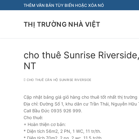
Chuyển
THÊM VĂN BẢN TÙY BIẾN HOẶC XÓA NÓ
đến
nội
THỊ TRƯỜNG NHÀ VIỆT
dung
cho thuê Sunrise Riverside
NT
CHO THUÊ CĂN HỘ SUNRISE RIVERSIDE
Cập nhật bảng giá giỏ hàng cho thuê tốt nhất thị trường
Địa chỉ: Đường Số 1, khu dân cư Trần Thái, Nguyễn Hữu 
Call Bầu Đức 0935 926 999.
Cho thuê:
+ Hoàn thiện cơ bản:
* Diện tích 56m2, 2 PN, 1 WC, 11 tr/th.
* Diện tích 70m2, 2 pn, 2 wc, 11.5 tr/th.