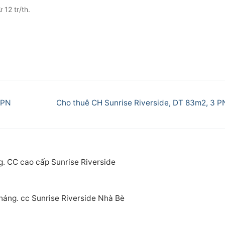
12 tr/th.
Next
2PN
Cho thuê CH Sunrise Riverside, DT 83m2, 3 P
post:
g. CC cao cấp Sunrise Riverside
tháng. cc Sunrise Riverside Nhà Bè