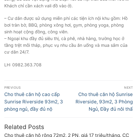
Khách chỉ cần xách vali đồ vào ở).
– Cư dân được sử dụng miễn phí các tiện ích nội khu gồm: Hồ
bơi tràn bờ, BBQ, phòng xông hơi, gym, phòng yoga, phòng
sinh hoạt cộng đồng, công viên.
– Ngoại khu đầy đủ siêu thị, cà phê, nhà hàng, trường học ở
tầng trệt mỗi tháp, phục vụ nhu cầu ăn uống và mua sắm của
cư dân 24/7.
LH: 0982.363.708
Điều
PREVIOUS
NEXT
hướng
Previous
Next
Cho thuê căn hộ cao cấp
Cho thuê căn hộ Sunrise
bài
post:
post:
Sunrise Riverside 93m2, 3
Riverside, 93m2, 3 Phòng
viết
phòng ngủ, đầy đủ nộ
Ngủ, Đầy đủ nôi thấ
Related Posts
Cho thuê căn hộ rộng 72m2, 2 PN, giá 17 triệu/tháng. CC