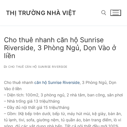
Chuyển
đến
THỊ TRƯỜNG NHÀ VIỆT
nội
dung
Tìm kiếm cho:
Cho thuê nhanh căn hộ Sunrise
Riverside, 3 Phòng Ngủ, Dọn Vào ở
liền
CHO THUÊ CĂN HỘ SUNRISE RIVERSIDE
Cho thuê nhanh
căn hộ Sunrise Riverside
, 3 Phòng Ngủ, Dọn
Vào ở liền
– Diện tích: 100m2, 3 phòng ngủ, 2 nhà tắm, ban công, sân phơi
– Nhà trống giá 13 triệu/tháng
– Đầy đủ nội thất giá 15 triệu/tháng
– Gồm: (Kệ bếp trên dưới, bếp từ, máy hút mùi, kệ giày, bàn ăn,
tủ lạnh, tivi, sofa, giường nệm, tủ quần áo, bàn trang điểm, lò vi
sóng, đủ các vật dụng nhà bếp. Tất cả nội thất đều mới 100%.