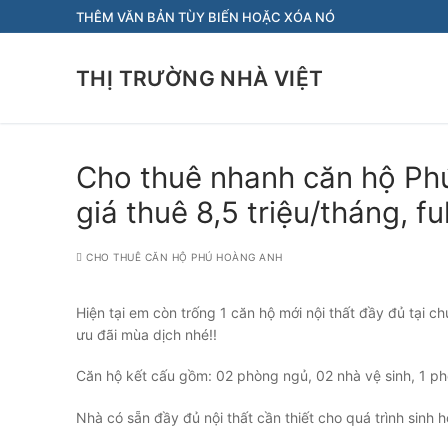
Chuyển
THÊM VĂN BẢN TÙY BIẾN HOẶC XÓA NÓ
đến
nội
THỊ TRƯỜNG NHÀ VIỆT
dung
Cho thuê nhanh căn hộ Ph
giá thuê 8,5 triệu/tháng, ful
CHO THUÊ CĂN HỘ PHÚ HOÀNG ANH
Hiện tại em còn trống 1 căn hộ mới nội thất đầy đủ tại 
ưu đãi mùa dịch nhé!!
Căn hộ kết cấu gồm: 02 phòng ngủ, 02 nhà vệ sinh, 1 p
Nhà có sẵn đầy đủ nội thất cần thiết cho quá trình sinh 