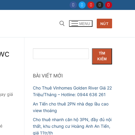
NÚT
MENU
Tìm kiếm cho:
2wc
Tìm
TÌM
kiếm
KIẾM
BÀI VIẾT MỚI
Cho Thuê Vinhomes Golden River Giá 22
gay giá
Triệu/Tháng – Hotline: 0944 636 261
An Tiến cho thuê 2PN nhà đẹp lầu cao
view thoáng
Cho thuê nhanh căn hộ 3PN, đầy đủ nội
hé
thất, khu chung cư Hoàng Anh An Tiến,
giá 11tr/th