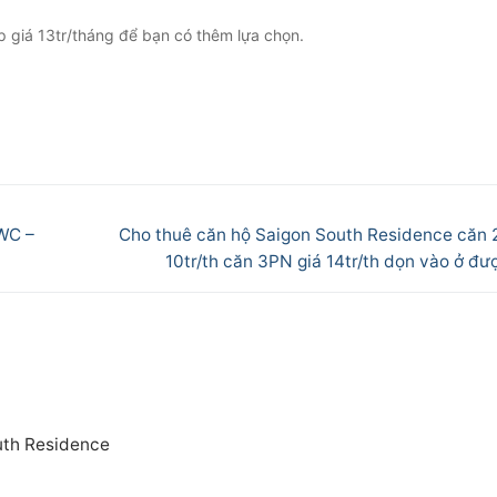
p giá 13tr/tháng để bạn có thêm lựa chọn.
Next
WC –
Cho thuê căn hộ Saigon South Residence căn 
post:
10tr/th căn 3PN giá 14tr/th dọn vào ở đư
outh Residence