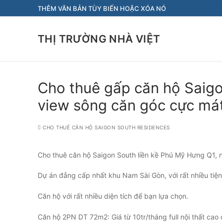
Chuyển
THÊM VĂN BẢN TÙY BIẾN HOẶC XÓA NÓ
đến
nội
THỊ TRƯỜNG NHÀ VIỆT
dung
Cho thuê gấp căn hộ Saigo
view sông căn góc cực má
CHO THUÊ CĂN HỘ SAIGON SOUTH RESIDENCES
Cho thuê căn hộ Saigon South liền kề Phú Mỹ Hưng Q1, ng
Dự án đẳng cấp nhất khu Nam Sài Gòn, với rất nhiều tiện 
Căn hộ với rất nhiều diện tích để bạn lựa chọn.
Căn hộ 2PN DT 72m2: Giá từ 10tr/tháng full nội thất cao 