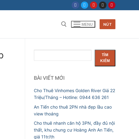
NÚT
MENU
p
Tìm
TÌM
kiếm
KIẾM
BÀI VIẾT MỚI
Cho Thuê Vinhomes Golden River Giá 22
Triệu/Tháng – Hotline: 0944 636 261
An Tiến cho thuê 2PN nhà đẹp lầu cao
view thoáng
Cho thuê nhanh căn hộ 3PN, đầy đủ nội
thất, khu chung cư Hoàng Anh An Tiến,
giá 11tr/th