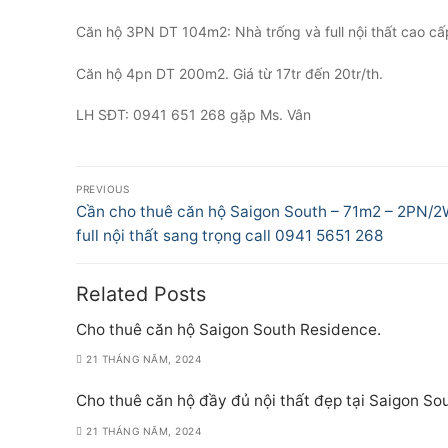
Căn hộ 3PN DT 104m2: Nhà trống và full nội thất cao cấ
Căn hộ 4pn DT 200m2. Giá từ 17tr đến 20tr/th.
LH SĐT: 0941 651 268 gặp Ms. Vân
Điều
PREVIOUS
hướng
Previous
Cần cho thuê căn hộ Saigon South – 71m2 – 2PN/2
post:
full nội thất sang trọng call 0941 5651 268
bài
viết
Related Posts
Cho thuê căn hộ Saigon South Residence.
21 THÁNG NĂM, 2024
Cho thuê căn hộ đầy đủ nội thất đẹp tại Saigon S
21 THÁNG NĂM, 2024