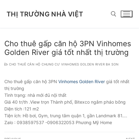
Chuyển
đến
THỊ TRƯỜNG NHÀ VIỆT
nội
dung
Tìm kiếm cho:
Cho thuê gấp căn hộ 3PN Vinhomes
Golden River giá tốt nhất thị trường
CHO THUÊ CĂN HỘ CHUNG CƯ VINHOMES GOLDEN RIVER BA SON
Cho thuê gấp căn hộ 3PN
Vinhomes Golden River
giá tốt nhất
thị trường
Tình trạng: nhà mới đủ nội thất
Giá 40 tr/th .View trọn Thành phố, Bitexco ngắm pháo bông
Diện tích :121 m2
Tiện ích: Hồ bơi, Gym, trung tâm quận 1, gần Landmark 81….
Zalo : 0938597537 -0906322053 Phương Mỹ Home
Điều