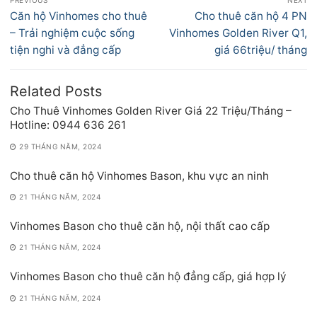
PREVIOUS
NEXT
hướng
Previous
Next
Căn hộ Vinhomes cho thuê
Cho thuê căn hộ 4 PN
bài
post:
post:
– Trải nghiệm cuộc sống
Vinhomes Golden River Q1,
viết
tiện nghi và đẳng cấp
giá 66triệu/ tháng
Related Posts
Cho Thuê Vinhomes Golden River Giá 22 Triệu/Tháng –
Hotline: 0944 636 261
29 THÁNG NĂM, 2024
Cho thuê căn hộ Vinhomes Bason, khu vực an ninh
21 THÁNG NĂM, 2024
Vinhomes Bason cho thuê căn hộ, nội thất cao cấp
21 THÁNG NĂM, 2024
Vinhomes Bason cho thuê căn hộ đẳng cấp, giá hợp lý
21 THÁNG NĂM, 2024