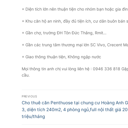
+ Diện tích lớn nên thuận tiện cho nhóm bạn hoặc gia đìn
+ Khu căn hộ an ninh, đầy đủ tiện ích, cư dân buôn bán s
+ Gần chợ, trường ĐH Tôn Đức Thắng, Rmit…
+ Gần các trung tâm thương mại lớn SC Vivo, Crecent Ma
+ Giao thông thuận tiện, Không ngập nước
Mọi thông tin anh chị vui lòng liên hệ : 0946 336 818 
cầu.
Điều
PREVIOUS
hướng
Previous
Cho thuê căn Penthuose tại chung cư Hoàng Anh G
post:
3, diện tích 240m2, 4 phòng ngủ,full nội thất giá 20
bài
triệu/tháng
viết