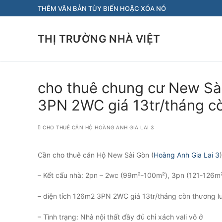
Chuyển
THÊM VĂN BẢN TÙY BIẾN HOẶC XÓA NÓ
đến
nội
THỊ TRƯỜNG NHÀ VIỆT
dung
cho thuê chung cư New Sà
3PN 2WC giá 13tr/tháng c
CHO THUÊ CĂN HỘ HOÀNG ANH GIA LAI 3
Cần cho thuê căn Hộ New Sài Gòn (
Hoàng Anh Gia Lai 3
– Kết cấu nhà: 2pn – 2wc (99m²-100m²), 3pn (121-126m
– diện tích 126m2 3PN 2WC giá 13tr/tháng còn thương l
– Tình trạng: Nhà nội thất đầy đủ chỉ xách vali vô ở