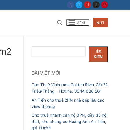
NÚT
MENU
Tìm kiếm cho:
6m2
Tìm
TÌM
kiếm
KIẾM
BÀI VIẾT MỚI
Cho Thuê Vinhomes Golden River Giá 22
Triệu/Tháng – Hotline: 0944 636 261
An Tiến cho thuê 2PN nhà đẹp lầu cao
view thoáng
Cho thuê nhanh căn hộ 3PN, đầy đủ nội
thất, khu chung cư Hoàng Anh An Tiến,
giá 11tr/th