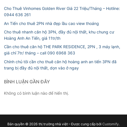
Cho Thuê Vinhomes Golden River Giá 22 Triệu/Tháng – Hotline:
0944 636 261
An Tiến cho thuê 2PN nhà đẹp lầu cao view thoáng
Cho thuê nhanh căn hộ 3PN, đầy đủ nội thất, khu chung cư
Hoàng Anh An Tiến, giá 11tr/th
Cần cho thuê căn hộ THE PARK RESIDENCE, 2PN , 3 máy lạnh,
giá chỉ 7tr/ tháng – call 090 6968 363
Chính chủ tôi cần cho thuê căn hộ hoàng anh an tiến 3PN đã
trang bị đầy đủ nội thất, dọn vào ở ngay
BÌNH LUẬN GẦN ĐÂY
Không có bình luận nào để hiển thị.
Bản quyền © 2026 thị trường nhà việt – Được cung cấp bởi
Customify
.