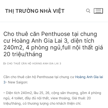
Chuyển
đến
THỊ TRƯỜNG NHÀ VIỆT
nội
dung
Tìm kiếm cho:
Cho thuê căn Penthuose tại chung
cư Hoàng Anh Gia Lai 3, diện tích
240m2, 4 phòng ngủ,full nội thất giá
20 triệu/tháng
CHO THUÊ CĂN HỘ HOÀNG ANH GIA LAI 3
Cần cho thuê căn hộ Penthouse tại chung cư
Hoàng Anh Gia lai
3
- New Saigon:
– Diện tích 240m2, lầu 25, 26, cộng sân thượng, gồm 4 phòng
ngủ, 4 toillet, đầy đủ nội thất, view thoáng, Giá thuê: 20
triệu/tháng, có thương lượng cho khách thiện chí.