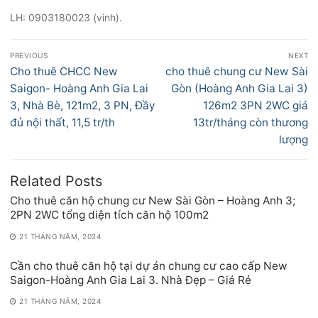
LH: 0903180023 (vinh).
Điều
PREVIOUS
NEXT
hướng
Previous
Next
Cho thuê CHCC New
cho thuê chung cư New Sài
bài
post:
post:
Saigon- Hoàng Anh Gia Lai
Gòn (Hoàng Anh Gia Lai 3)
viết
3, Nhà Bè, 121m2, 3 PN, Đầy
126m2 3PN 2WC giá
đủ nội thất, 11,5 tr/th
13tr/tháng còn thương
lượng
Related Posts
Cho thuê căn hộ chung cư New Sài Gòn – Hoàng Anh 3;
2PN 2WC tổng diện tích căn hộ 100m2
21 THÁNG NĂM, 2024
Cần cho thuê căn hộ tại dự án chung cư cao cấp New
Saigon-Hoàng Anh Gia Lai 3. Nhà Đẹp – Giá Rẻ
21 THÁNG NĂM, 2024