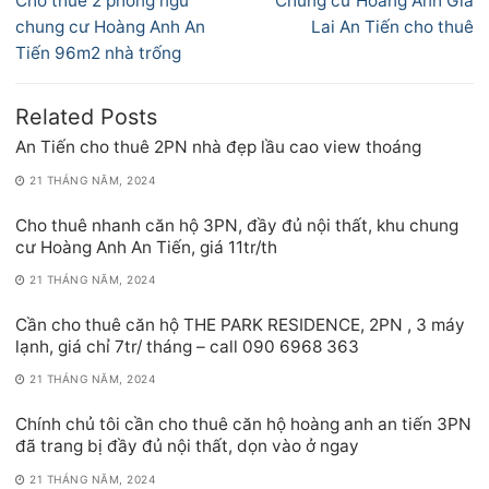
Cho thuê 2 phòng ngủ
Chung cư Hoàng Anh Gia
bài
post:
post:
chung cư Hoàng Anh An
Lai An Tiến cho thuê
viết
Tiến 96m2 nhà trống
Related Posts
An Tiến cho thuê 2PN nhà đẹp lầu cao view thoáng
21 THÁNG NĂM, 2024
Cho thuê nhanh căn hộ 3PN, đầy đủ nội thất, khu chung
cư Hoàng Anh An Tiến, giá 11tr/th
21 THÁNG NĂM, 2024
Cần cho thuê căn hộ THE PARK RESIDENCE, 2PN , 3 máy
lạnh, giá chỉ 7tr/ tháng – call 090 6968 363
21 THÁNG NĂM, 2024
Chính chủ tôi cần cho thuê căn hộ hoàng anh an tiến 3PN
đã trang bị đầy đủ nội thất, dọn vào ở ngay
21 THÁNG NĂM, 2024