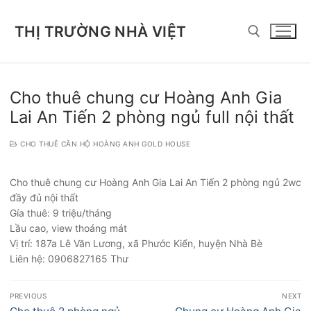
Chuyển
đến
THỊ TRƯỜNG NHÀ VIỆT
nội
dung
Tìm kiếm cho:
Cho thuê chung cư Hoàng Anh Gia
Lai An Tiến 2 phòng ngủ full nội thất
CHO THUÊ CĂN HỘ HOÀNG ANH GOLD HOUSE
Cho thuê chung cư Hoàng Anh Gia Lai An Tiến 2 phòng ngủ 2wc
đầy đủ nội thất
Gía thuê: 9 triệu/tháng
Lầu cao, view thoáng mát
Vị trí: 187a Lê Văn Lương, xã Phước Kiển, huyện Nhà Bè
Liên hệ: 0906827165 Thư
Điều
PREVIOUS
NEXT
hướng
Previous
Next