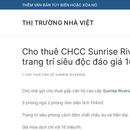
Chuyển
THÊM VĂN BẢN TÙY BIẾN HOẶC XÓA NÓ
đến
nội
THỊ TRƯỜNG NHÀ VIỆT
dung
Cho thuê CHCC Sunrise Ri
trang trí siêu độc đáo giá 1
CHO THUÊ CĂN HỘ SUNRISE RIVERSIDE
Chủ nhà gửi cho thuê gấp căn hộ cao cấp
Sunrise Rivers
3 phòng ngủ 2 phòng tắm diện tích 104m2.
Trang trí siêu phong cách đậm chất châu âu và hiện đại.
Giá mùa dịch chỉ với 16 triệu/th.