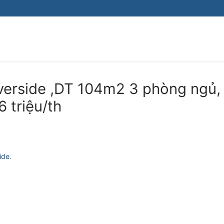
verside ,DT 104m2 3 phòng ngủ,
6 triệu/th
ide
.