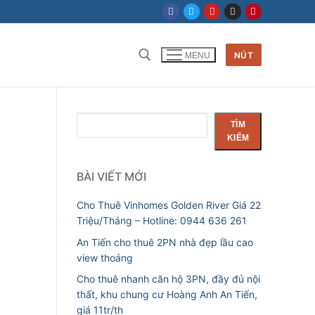
NÚT
MENU
Tìm kiếm cho:
Tìm
TÌM
kiếm
KIẾM
BÀI VIẾT MỚI
Cho Thuê Vinhomes Golden River Giá 22
Triệu/Tháng – Hotline: 0944 636 261
An Tiến cho thuê 2PN nhà đẹp lầu cao
view thoáng
Cho thuê nhanh căn hộ 3PN, đầy đủ nội
thất, khu chung cư Hoàng Anh An Tiến,
giá 11tr/th