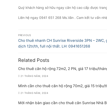
Quý khách hàng sở hữu ngay căn hộ cao cấp được trang t
Liên hệ ngay 0941 651 268 Ms.Vân . Cam kết tư vấn nhiệt
Điều
PREVIOUS
hướng
Previous
Cho thuê nhanh CH Sunrise Riverside 3PN – 2WC, 
post:
dịch 12tr/th, full nội thất. LH: 0941651268
bài
viết
Related Posts
Cho thuê căn hộ rộng 72m2, 2 PN, giá 17 triệu/thán
21 THÁNG NĂM, 2024
Mình cần cho thuê căn hộ rộng 70m2, giá 15 triệu/
21 THÁNG NĂM, 2024
Mới nhận bàn giao cần cho thuê căn Sunrise Nhà Bè