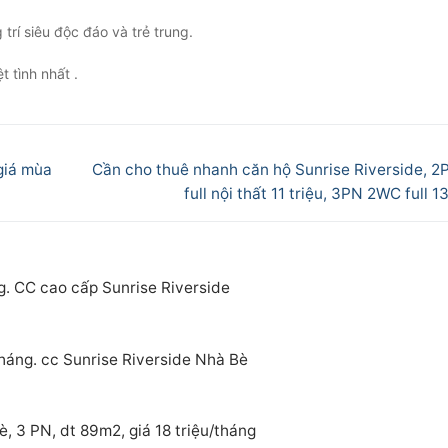
rí siêu độc đáo và trẻ trung.
 tình nhất .
Next
giá mùa
Cần cho thuê nhanh căn hộ Sunrise Riverside, 
post:
full nội thất 11 triệu, 3PN 2WC full 13
g. CC cao cấp Sunrise Riverside
tháng. cc Sunrise Riverside Nhà Bè
, 3 PN, dt 89m2, giá 18 triệu/tháng