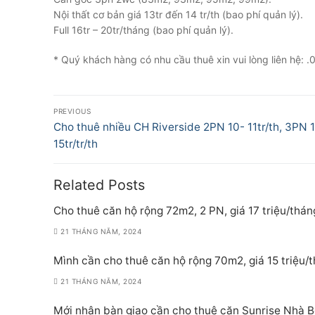
Nội thất cơ bản giá 13tr đến 14 tr/th (bao phí quản lý).
Full 16tr – 20tr/tháng (bao phí quản lý).
* Quý khách hàng có nhu cầu thuê xin vui lòng liên hệ:
Điều
PREVIOUS
hướng
Previous
Cho thuê nhiều CH Riverside 2PN 10- 11tr/th, 3PN 1
post:
15tr/tr/th
bài
viết
Related Posts
Cho thuê căn hộ rộng 72m2, 2 PN, giá 17 triệu/thán
21 THÁNG NĂM, 2024
Mình cần cho thuê căn hộ rộng 70m2, giá 15 triệu/
21 THÁNG NĂM, 2024
Mới nhận bàn giao cần cho thuê căn Sunrise Nhà Bè