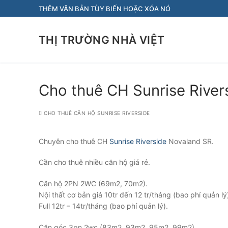
Chuyển
THÊM VĂN BẢN TÙY BIẾN HOẶC XÓA NÓ
đến
nội
THỊ TRƯỜNG NHÀ VIỆT
dung
Cho thuê CH Sunrise Rivers
CHO THUÊ CĂN HỘ SUNRISE RIVERSIDE
Chuyên cho thuê CH
Sunrise Riverside
Novaland SR.
Cần cho thuê nhiều căn hộ giá rẻ.
Căn hộ 2PN 2WC (69m2, 70m2).
Nội thất cơ bản giá 10tr đến 12 tr/tháng (bao phí quản lý
Full 12tr – 14tr/tháng (bao phí quản lý).
Căn góc 3pn 2wc (83m2, 93m2, 95m2, 99m2).