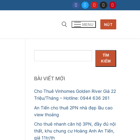
NÚT
MENU
Tìm kiếm cho:
Tìm
TÌM
kiếm
KIẾM
BÀI VIẾT MỚI
Cho Thuê Vinhomes Golden River Giá 22
Triệu/Tháng – Hotline: 0944 636 261
An Tiến cho thuê 2PN nhà đẹp lầu cao
view thoáng
Cho thuê nhanh căn hộ 3PN, đầy đủ nội
thất, khu chung cư Hoàng Anh An Tiến,
giá 11tr/th