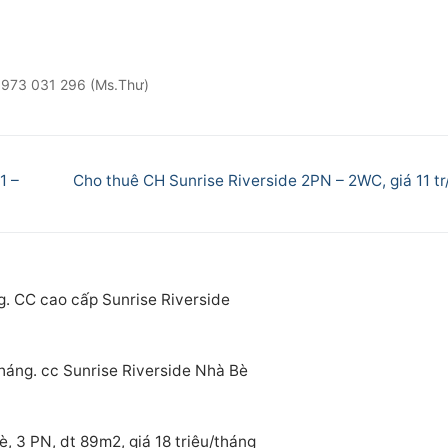
 .0973 031 296 (Ms.Thư)
Next
1 –
Cho thuê CH Sunrise Riverside 2PN – 2WC, giá 11 tr
post:
g. CC cao cấp Sunrise Riverside
tháng. cc Sunrise Riverside Nhà Bè
, 3 PN, dt 89m2, giá 18 triệu/tháng