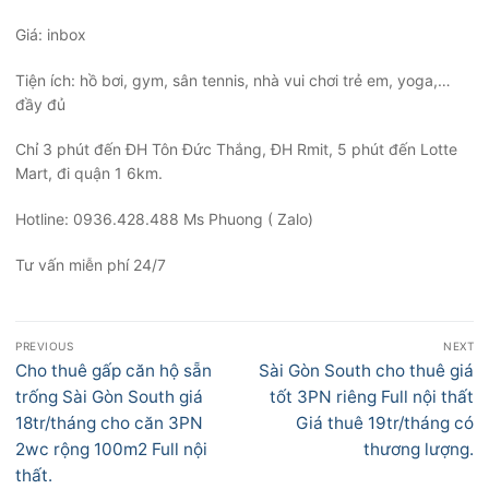
Giá: inbox
Tiện ích: hồ bơi, gym, sân tennis, nhà vui chơi trẻ em, yoga,…
đầy đủ
Chỉ 3 phút đến ĐH Tôn Đức Thắng, ĐH Rmit, 5 phút đến Lotte
Mart, đi quận 1 6km.
Hotline: 0936.428.488 Ms Phuong ( Zalo)
Tư vấn miễn phí 24/7
Điều
PREVIOUS
NEXT
hướng
Previous
Next
Cho thuê gấp căn hộ sẵn
Sài Gòn South cho thuê giá
bài
post:
post:
trống Sài Gòn South giá
tốt 3PN riêng Full nội thất
viết
18tr/tháng cho căn 3PN
Giá thuê 19tr/tháng có
2wc rộng 100m2 Full nội
thương lượng.
thất.