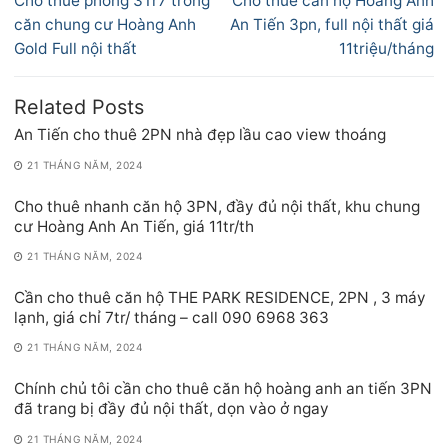
Cho thuê phòng 3Tr7 trong
Cho thuê căn hộ Hoàng Anh
bài
post:
post:
căn chung cư Hoàng Anh
An Tiến 3pn, full nội thất giá
viết
Gold Full nội thất
11triệu/tháng
Related Posts
An Tiến cho thuê 2PN nhà đẹp lầu cao view thoáng
21 THÁNG NĂM, 2024
Cho thuê nhanh căn hộ 3PN, đầy đủ nội thất, khu chung
cư Hoàng Anh An Tiến, giá 11tr/th
21 THÁNG NĂM, 2024
Cần cho thuê căn hộ THE PARK RESIDENCE, 2PN , 3 máy
lạnh, giá chỉ 7tr/ tháng – call 090 6968 363
21 THÁNG NĂM, 2024
Chính chủ tôi cần cho thuê căn hộ hoàng anh an tiến 3PN
đã trang bị đầy đủ nội thất, dọn vào ở ngay
21 THÁNG NĂM, 2024