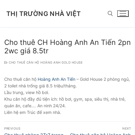
Chuyển
đến
THỊ TRƯỜNG NHÀ VIỆT
nội
dung
Tìm kiếm cho:
Cho thuê CH Hoàng Anh An Tiến 2pn
2wc giá 8.5tr
CHO THUÊ CĂN HỘ HOÀNG ANH GOLD HOUSE
Cho thuê căn hộ
Hoàng Anh An Tiến
– Gold House 2 phòng ngủ,
2 toilet nhà trống giá 8.5 triệu/tháng.
Lầu trung, view hồ bơi.
Khu căn hộ đầy đủ tiện ích: hồ bơi, gym, spa, siêu thị, nhà trẻ,
quán ăn, cafe…. An ninh 24/24.
Liên hệ em Trúc để xem nhà.
Điều
PREVIOUS
NEXT
hướng
Previous
Next