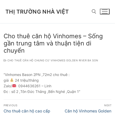
Chuyển
đến
THỊ TRƯỜNG NHÀ VIỆT
nội
dung
Tìm kiếm cho:
Cho thuê căn hộ Vinhomes – Sống
gần trung tâm và thuận tiện di
chuyển
CHO THUÊ CĂN HỘ CHUNG CƯ VINHOMES GOLDEN RIVER BA SON
“Vinhomes Bason 2PN ,72m2 cho thuê :
giá
24 triệu/tháng
Zalo/
: 0944636261 – Linh
Đc : số 2 ,Tôn Đức Thắng ,Bến Nghé ,Quận 1″
Điều
PREVIOUS
NEXT
hướng
Previous
Next
Cho thuê căn hộ cao cấp
Căn hộ Vinhomes Golden