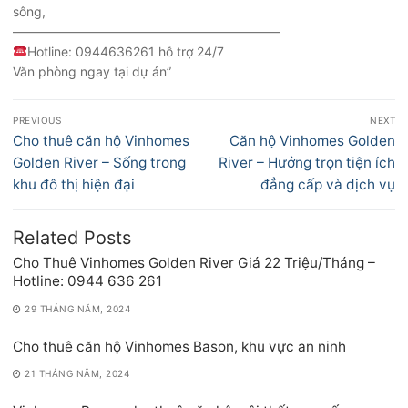
sông,
—————————————————————
Hotline: 0944636261 hỗ trợ 24/7
Văn phòng ngay tại dự án”
Điều
PREVIOUS
NEXT
hướng
Previous
Next
Cho thuê căn hộ Vinhomes
Căn hộ Vinhomes Golden
bài
post:
post:
Golden River – Sống trong
River – Hưởng trọn tiện ích
viết
khu đô thị hiện đại
đẳng cấp và dịch vụ
Related Posts
Cho Thuê Vinhomes Golden River Giá 22 Triệu/Tháng –
Hotline: 0944 636 261
29 THÁNG NĂM, 2024
Cho thuê căn hộ Vinhomes Bason, khu vực an ninh
21 THÁNG NĂM, 2024