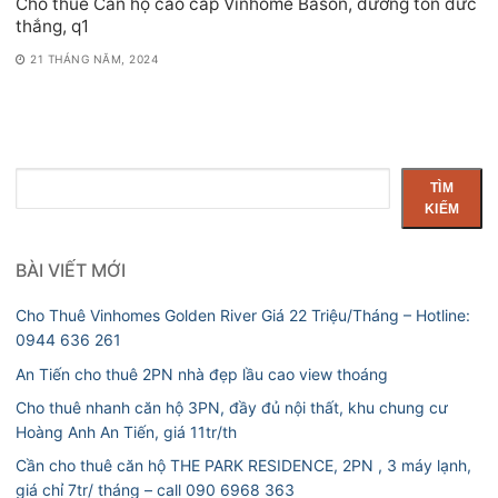
Cho thuê Căn hộ cao cấp Vinhome Bason, đường tôn đức
thắng, q1
21 THÁNG NĂM, 2024
Tìm
TÌM
kiếm
KIẾM
BÀI VIẾT MỚI
Cho Thuê Vinhomes Golden River Giá 22 Triệu/Tháng – Hotline:
0944 636 261
An Tiến cho thuê 2PN nhà đẹp lầu cao view thoáng
Cho thuê nhanh căn hộ 3PN, đầy đủ nội thất, khu chung cư
Hoàng Anh An Tiến, giá 11tr/th
Cần cho thuê căn hộ THE PARK RESIDENCE, 2PN , 3 máy lạnh,
giá chỉ 7tr/ tháng – call 090 6968 363