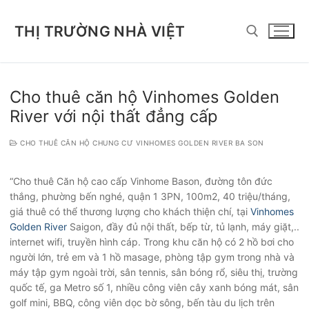
Chuyển
đến
THỊ TRƯỜNG NHÀ VIỆT
nội
dung
Tìm kiếm cho:
Cho thuê căn hộ Vinhomes Golden
River với nội thất đẳng cấp
CHO THUÊ CĂN HỘ CHUNG CƯ VINHOMES GOLDEN RIVER BA SON
“Cho thuê Căn hộ cao cấp Vinhome Bason, đường tôn đức
thắng, phường bến nghé, quận 1 3PN, 100m2, 40 triệu/tháng,
giá thuê có thể thương lượng cho khách thiện chí, tại
Vinhomes
Golden River
Saigon, đầy đủ nội thất, bếp từ, tủ lạnh, máy giặt,..
internet wifi, truyền hình cáp. Trong khu căn hộ có 2 hồ bơi cho
người lớn, trẻ em và 1 hồ masage, phòng tập gym trong nhà và
máy tập gym ngoài trời, sân tennis, sân bóng rổ, siêu thị, trường
quốc tế, ga Metro số 1, nhiều công viên cây xanh bóng mát, sân
golf mini, BBQ, công viên dọc bờ sông, bến tàu du lịch trên