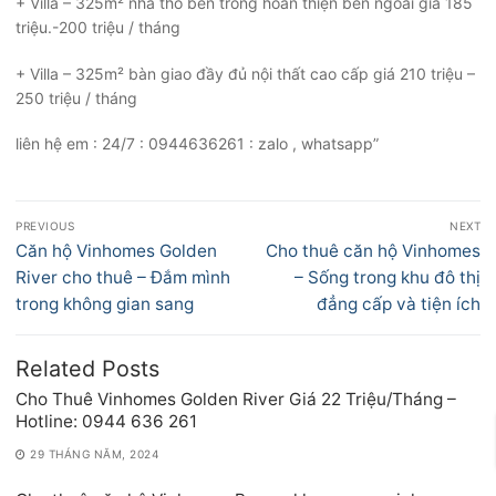
+ Villa – 325m² nhà thô bên trong hoàn thiện bên ngoài giá 185
triệu.-200 triệu / tháng
+ Villa – 325m² bàn giao đầy đủ nội thất cao cấp giá 210 triệu –
250 triệu / tháng
liên hệ em : 24/7 : 0944636261 : zalo , whatsapp”
Điều
PREVIOUS
NEXT
hướng
Previous
Next
Căn hộ Vinhomes Golden
Cho thuê căn hộ Vinhomes
bài
post:
post:
River cho thuê – Đắm mình
– Sống trong khu đô thị
viết
trong không gian sang
đẳng cấp và tiện ích
Related Posts
Cho Thuê Vinhomes Golden River Giá 22 Triệu/Tháng –
Hotline: 0944 636 261
29 THÁNG NĂM, 2024