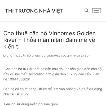
Chuyển
đến
THỊ TRƯỜNG NHÀ VIỆT
nội
dung
Tìm kiếm cho:
Cho thuê căn hộ Vinhomes Golden
River – Thỏa mãn niềm đam mê về
kiến t
CHO THUÊ CĂN HỘ CHUNG CƯ VINHOMES GOLDEN RIVER BA SON
“Các căn hộ từ Nội thất cơ bản chủ đầu tư bàn giao đến căn hộ
đầy đủ nội thất Decoration đơn giản đến Luxury cao cấp. Liên
hệ : 0944636261
Căn hộ có chức năng Office để làm văn phòng và để ở đa dạng
nhu cầu sử dụng.
Tiện ích sử dụng miễn phí bao gồm: