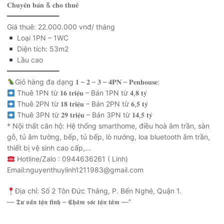
𝐂𝐡𝐮𝐲𝐞̂𝐧 𝐛𝐚́𝐧 & 𝐜𝐡𝐨 𝐭𝐡𝐮𝐞̂
━━━━━━━━━━━━━
Giá thuê: 22.000.000 vnđ/ tháng
Loại 1PN – 1WC
Diện tích: 53m2
Lầu cao
━━━━━━━━━━━━━
Giỏ hàng đa dạng 𝟏 – 𝟐 – 𝟑 – 𝟒𝐏𝐍 – 𝐏𝐞𝐧𝐡𝐨𝐮𝐬𝐞:
Thuê 1PN từ 𝟏𝟔 𝐭𝐫𝐢𝐞̣̂𝐮 – Bán 1PN từ 𝟒,𝟖 𝐭𝐲̉
Thuê 2PN từ 𝟏𝟖 𝐭𝐫𝐢𝐞̣̂𝐮 – Bán 2PN từ 𝟔,𝟓 𝐭𝐲̉
Thuê 3PN từ 𝟐𝟗 𝐭𝐫𝐢𝐞̣̂𝐮 – Bán 3PN từ 𝟏𝟒,𝟓 𝐭𝐲̉
* Nội thất căn hộ: Hệ thống smarthome, điều hoà âm trần, sàn
gỗ, tủ âm tường, bếp, tủ bếp, lò nướng, loa bluetooth âm trần,
thiết bị vệ sinh cao cấp,…
Hotline/Zalo : 0944636261 ( Linh)
Email:nguyenthuylinh1211983@gmail.com
Địa chỉ: Số 2 Tôn Đức Thắng, P. Bến Nghé, Quận 1.
— 𝕿𝖚̛ 𝖛𝖆̂́𝖓 𝖙𝖆̣̂𝖓 𝖙𝖎̀𝖓𝖍 – 𝕮𝖍𝖆̆𝖒 𝖘𝖔́𝖈 𝖙𝖆̣̂𝖓 𝖙𝖆̂𝖒 —”