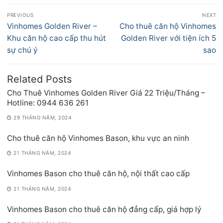
Điều
PREVIOUS
NEXT
hướng
Previous
Next
Vinhomes Golden River –
Cho thuê căn hộ Vinhomes
bài
post:
post:
Khu căn hộ cao cấp thu hút
Golden River với tiện ích 5
viết
sự chú ý
sao
Related Posts
Cho Thuê Vinhomes Golden River Giá 22 Triệu/Tháng –
Hotline: 0944 636 261
29 THÁNG NĂM, 2024
Cho thuê căn hộ Vinhomes Bason, khu vực an ninh
21 THÁNG NĂM, 2024
Vinhomes Bason cho thuê căn hộ, nội thất cao cấp
21 THÁNG NĂM, 2024
Vinhomes Bason cho thuê căn hộ đẳng cấp, giá hợp lý