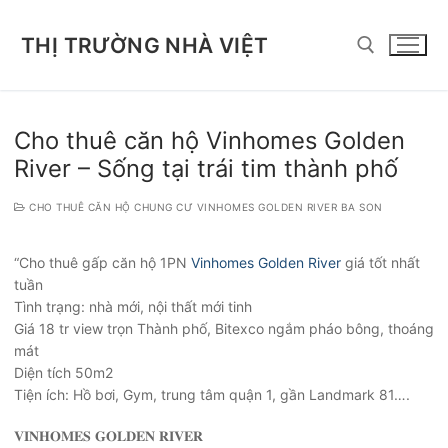
Chuyển
đến
THỊ TRƯỜNG NHÀ VIỆT
nội
dung
Tìm kiếm cho:
Cho thuê căn hộ Vinhomes Golden
River – Sống tại trái tim thành phố
CHO THUÊ CĂN HỘ CHUNG CƯ VINHOMES GOLDEN RIVER BA SON
“Cho thuê gấp căn hộ 1PN
Vinhomes Golden River
giá tốt nhất
tuần
Tình trạng: nhà mới, nội thất mới tinh
Giá 18 tr view trọn Thành phố, Bitexco ngắm pháo bông, thoáng
mát
Diện tích 50m2
Tiện ích: Hồ bơi, Gym, trung tâm quận 1, gần Landmark 81….
𝐕𝐈𝐍𝐇𝐎𝐌𝐄𝐒 𝐆𝐎𝐋𝐃𝐄𝐍 𝐑𝐈𝐕𝐄𝐑