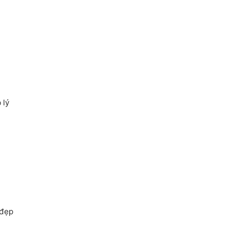
 lý
 đẹp