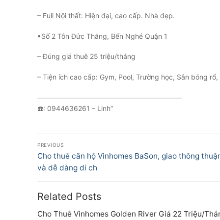
– Full Nội thất: Hiện đại, cao cấp. Nhà đẹp.
▪Số 2 Tôn Đức Thắng, Bến Nghé Quận 1
– Đúng giá thuê 25 triệu/tháng
– Tiện ích cao cấp: Gym, Pool, Trường học, Sân bóng rổ,
—————————————————————
☎️: 0944636261 – Linh”
Điều
PREVIOUS
hướng
Previous
Cho thuê căn hộ Vinhomes BaSon, giao thông thuận
post:
và dễ dàng di ch
bài
viết
Related Posts
Cho Thuê Vinhomes Golden River Giá 22 Triệu/Thá