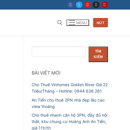
NÚT
MENU
Tìm kiếm cho:
g
Tìm
TÌM
kiếm
KIẾM
BÀI VIẾT MỚI
Cho Thuê Vinhomes Golden River Giá 22
Triệu/Tháng – Hotline: 0944 636 261
An Tiến cho thuê 2PN nhà đẹp lầu cao
view thoáng
Cho thuê nhanh căn hộ 3PN, đầy đủ nội
thất, khu chung cư Hoàng Anh An Tiến,
giá 11tr/th