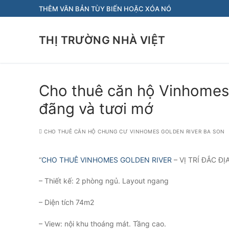
Chuyển
THÊM VĂN BẢN TÙY BIẾN HOẶC XÓA NÓ
đến
nội
THỊ TRƯỜNG NHÀ VIỆT
dung
Cho thuê căn hộ Vinhomes
đãng và tươi mớ
CHO THUÊ CĂN HỘ CHUNG CƯ VINHOMES GOLDEN RIVER BA SON
“
CHO THUÊ VINHOMES GOLDEN RIVER
– VỊ TRÍ ĐẮC ĐỊ
– Thiết kế: 2 phòng ngủ. Layout ngang
– Diện tích 74m2
– View: nội khu thoáng mát. Tầng cao.