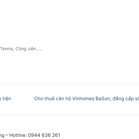
 Tennis, Công viên ,…
Next
 tiện
Cho thuê căn hộ Vinhomes BaSon, đẳng cấp s
post:
ng – Hotline: 0944 636 261