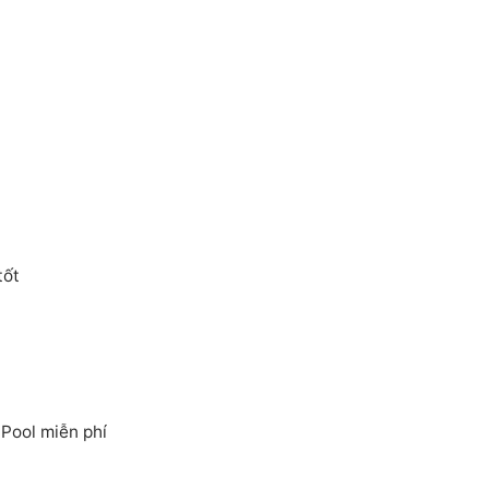
tốt
ool miễn phí