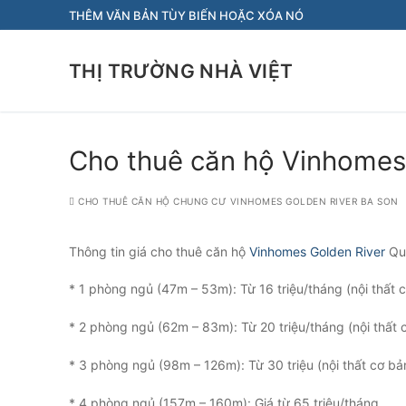
Chuyển
THÊM VĂN BẢN TÙY BIẾN HOẶC XÓA NÓ
đến
nội
THỊ TRƯỜNG NHÀ VIỆT
dung
Cho thuê căn hộ Vinhomes 
CHO THUÊ CĂN HỘ CHUNG CƯ VINHOMES GOLDEN RIVER BA SON
Thông tin giá cho thuê căn hộ
Vinhomes Golden River
Qu
* 1 phòng ngủ (47m – 53m): Từ 16 triệu/tháng (nội thất cơ b
* 2 phòng ngủ (62m – 83m): Từ 20 triệu/tháng (nội thất cơ b
* 3 phòng ngủ (98m – 126m): Từ 30 triệu (nội thất cơ bản)
* 4 phòng ngủ (157m – 160m): Giá từ 65 triệu/tháng.