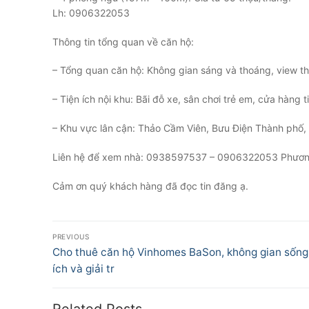
Lh: 0906322053
Thông tin tổng quan về căn hộ:
– Tổng quan căn hộ: Không gian sáng và thoáng, view th
– Tiện ích nội khu: Bãi đỗ xe, sân chơi trẻ em, cửa hàng t
– Khu vực lân cận: Thảo Cầm Viên, Bưu Điện Thành phố
Liên hệ để xem nhà: 0938597537 – 0906322053 Phương 
Cảm ơn quý khách hàng đã đọc tin đăng ạ.
Điều
PREVIOUS
hướng
Previous
Cho thuê căn hộ Vinhomes BaSon, không gian sống 
post:
ích và giải tr
bài
viết