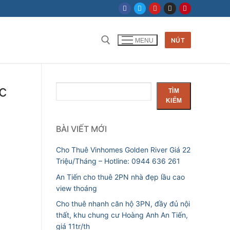
NÚT
MENU
Tìm kiếm cho:
c
Tìm
TÌM
kiếm
KIẾM
BÀI VIẾT MỚI
Cho Thuê Vinhomes Golden River Giá 22
Triệu/Tháng – Hotline: 0944 636 261
An Tiến cho thuê 2PN nhà đẹp lầu cao
view thoáng
Cho thuê nhanh căn hộ 3PN, đầy đủ nội
thất, khu chung cư Hoàng Anh An Tiến,
giá 11tr/th