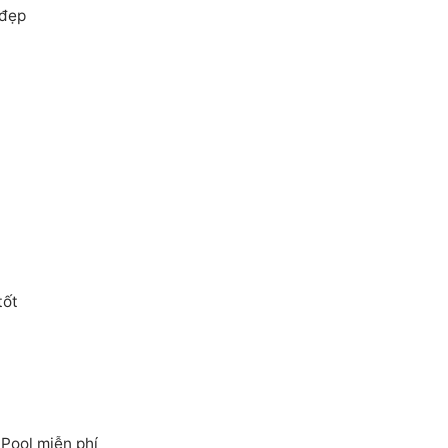
 đẹp
tốt
ool miễn phí